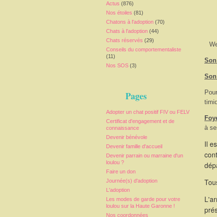
Actus
(876)
Nos étoiles
(81)
Chatons à l'adoption
(70)
Chats à l'adoption
(44)
Chats réservés
(29)
We
Conseils du comportementaliste
(11)
Son 
Nos SOS
(3)
Son
Pour
Pages
timi
Adopter un chat positif FIV ou FELV
Foy
Certificat d'engagement et de
à se
connaissance
Devenir bénévole
Il e
Devenir famille d'accueil
cont
Devenir parrain ou marraine d'un
loulou ?
dépa
Faire un don
Tous
Journée(s) d'adoption
L'adoption
L'a
Les modes de garde pour votre
loulou sur la Haute Garonne !
pré
Nos coordonnées