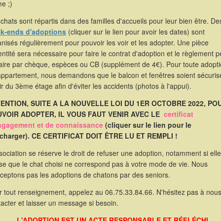
e ;)
chats sont répartis dans des familles d'accueils pour leur bien être. De
k-ends d'adoptions
(cliquer sur le lien pour avoir les dates) sont
nisés régulièrement pour pouvoir les voir et les adopter. Une pièce
entité sera nécessaire pour faire le contrat d'adoption et le règlement p
faire par chèque, espèces ou CB (supplément de 4€). Pour toute adopt
appartement, nous demandons que le balcon et fenêtres soient sécuris
ir du 3ème étage afin d'éviter les accidents (photos à l'appui).
ENTION, SUITE A LA NOUVELLE LOI DU 1ER OCTOBRE 2022, PO
VOIR ADOPTER, IL VOUS FAUT VENIR AVEC LE
certificat
ngagement et de connaissance
(cliquer sur le lien pour le
écharger). CE CERTIFICAT DOIT ÊTRE LU ET REMPLI !
sociation se réserve le droit de refuser une adoption, notamment si elle
se que le chat choisi ne correspond pas à votre mode de vie. Nous
cceptons pas les adoptions de chatons par des seniors.
r tout renseignement, appelez au 06.75.33.84.66. N'hésitez pas à nou
acter et laisser un message si besoin.
L'ADOPTION EST UN ACTE RESPONSABLE ET RÉFLÉCHI