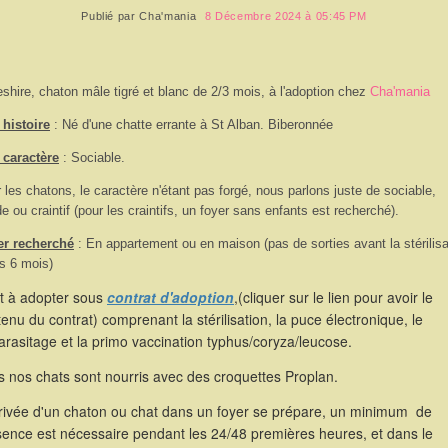
Publié par
Cha'mania
8 Décembre 2024 à 05:45 PM
shire, chaton mâle tigré et blanc de 2/3 mois, à l'adoption chez
Cha'mania
histoire
: Né d'une chatte errante à St Alban. Biberonnée
 caractère
: Sociable.
 les chatons, le caractère n'étant pas forgé, nous parlons juste de sociable,
de ou craintif (pour les craintifs, un foyer sans enfants est recherché).
er recherché
: En appartement ou en maison (pas de sorties avant la stérilisa
s 6 mois)
st à adopter sous
contrat d'adoption
,(cliquer sur le lien pour avoir le
enu du contrat) comprenant la stérilisation, la puce électronique, le
rasitage et la primo vaccination typhus/coryza/leucose.
 nos chats sont nourris avec des croquettes Proplan.
rrivée d'un chaton ou chat dans un foyer se prépare, un minimum de
sence est nécessaire pendant les 24/48 premières heures, et dans le