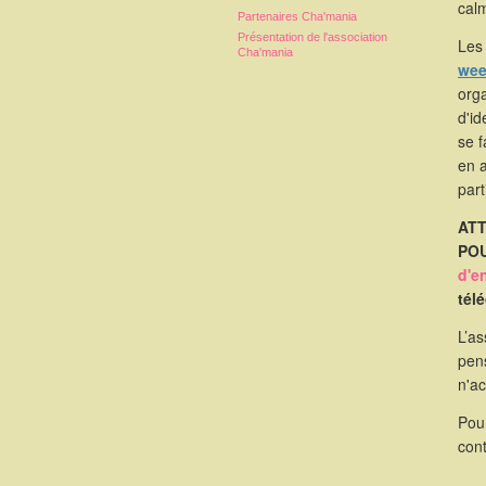
calm
Partenaires Cha'mania
Présentation de l'association
Les 
Cha'mania
wee
orga
d'id
se 
en 
part
ATT
POU
d'e
tél
L’as
pen
n'a
Pou
cont