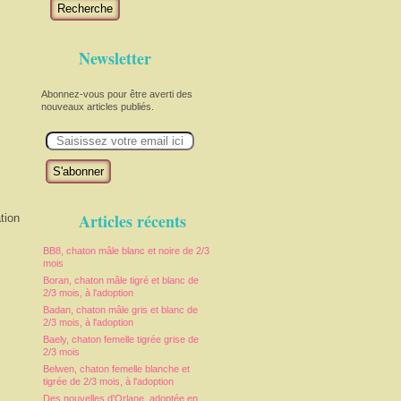
Recherche
Newsletter
Abonnez-vous pour être averti des
nouveaux articles publiés.
E
m
a
i
l
Articles récents
tion
BB8, chaton mâle blanc et noire de 2/3
mois
Boran, chaton mâle tigré et blanc de
2/3 mois, à l'adoption
Badan, chaton mâle gris et blanc de
2/3 mois, à l'adoption
Baely, chaton femelle tigrée grise de
2/3 mois
Belwen, chaton femelle blanche et
tigrée de 2/3 mois, à l'adoption
Des nouvelles d'Orlane, adoptée en