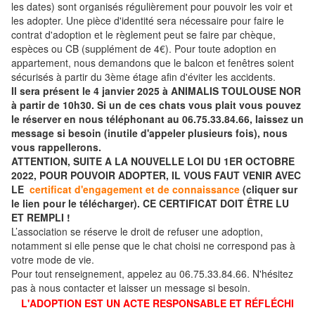
les dates) sont organisés régulièrement pour pouvoir les voir et
les adopter. Une pièce d'identité sera nécessaire pour faire le
contrat d'adoption et le règlement peut se faire par chèque,
espèces ou CB (supplément de 4€). Pour toute adoption en
appartement, nous demandons que le balcon et fenêtres soient
sécurisés à partir du 3ème étage afin d'éviter les accidents.
Il sera présent le 4 janvier 2025 à ANIMALIS TOULOUSE NOR
à partir de 10h30. Si un de ces chats vous plait vous pouvez
le réserver en nous téléphonant au 06.75.33.84.66, laissez un
message si besoin (inutile d'appeler plusieurs fois), nous
vous rappellerons.
ATTENTION, SUITE A LA NOUVELLE LOI DU 1ER OCTOBRE
2022, POUR POUVOIR ADOPTER, IL VOUS FAUT VENIR AVEC
LE
certificat d'engagement et de connaissance
(cliquer sur
le lien pour le télécharger). CE CERTIFICAT DOIT ÊTRE LU
ET REMPLI !
L’association se réserve le droit de refuser une adoption,
notamment si elle pense que le chat choisi ne correspond pas à
votre mode de vie.
Pour tout renseignement, appelez au 06.75.33.84.66. N'hésitez
pas à nous contacter et laisser un message si besoin.
L'ADOPTION EST UN ACTE RESPONSABLE ET RÉFLÉCHI