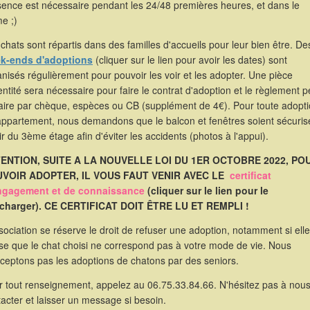
sence est nécessaire pendant les 24/48 premières heures, et dans le
e ;)
chats sont répartis dans des familles d'accueils pour leur bien être. De
k-ends d'adoptions
(cliquer sur le lien pour avoir les dates) sont
nisés régulièrement pour pouvoir les voir et les adopter. Une pièce
entité sera nécessaire pour faire le contrat d'adoption et le règlement p
faire par chèque, espèces ou CB (supplément de 4€). Pour toute adopt
appartement, nous demandons que le balcon et fenêtres soient sécuris
ir du 3ème étage afin d'éviter les accidents (photos à l'appui).
ENTION, SUITE A LA NOUVELLE LOI DU 1ER OCTOBRE 2022, PO
VOIR ADOPTER, IL VOUS FAUT VENIR AVEC LE
certificat
ngagement et de connaissance
(cliquer sur le lien pour le
écharger). CE CERTIFICAT DOIT ÊTRE LU ET REMPLI !
sociation se réserve le droit de refuser une adoption, notamment si elle
se que le chat choisi ne correspond pas à votre mode de vie. Nous
cceptons pas les adoptions de chatons par des seniors.
r tout renseignement, appelez au 06.75.33.84.66. N'hésitez pas à nou
acter et laisser un message si besoin.