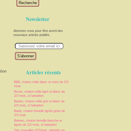
Recherche
Newsletter
Abonnez-vous pour être averti des
nouveaux articles publiés.
E
m
a
i
l
Articles récents
tion
BB8, chaton mâle blanc et noire de 2/3
mois
Boran, chaton mâle tigré et blanc de
2/3 mois, à l'adoption
Badan, chaton mâle gris et blanc de
2/3 mois, à l'adoption
Baely, chaton femelle tigrée grise de
2/3 mois
Belwen, chaton femelle blanche et
tigrée de 2/3 mois, à l'adoption
Des nouvelles d'Orlane, adoptée en