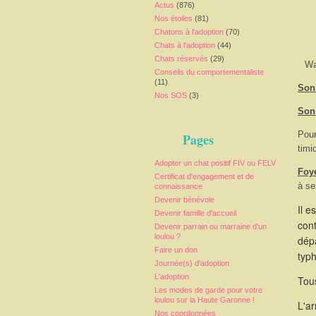
Actus
(876)
Nos étoiles
(81)
Chatons à l'adoption
(70)
Chats à l'adoption
(44)
Chats réservés
(29)
Wa
Conseils du comportementaliste
(11)
Son 
Nos SOS
(3)
Son
Pour
Pages
timi
Adopter un chat positif FIV ou FELV
Foy
Certificat d'engagement et de
à se
connaissance
Devenir bénévole
Il e
Devenir famille d'accueil
cont
Devenir parrain ou marraine d'un
loulou ?
dépa
Faire un don
typ
Journée(s) d'adoption
L'adoption
Tous
Les modes de garde pour votre
loulou sur la Haute Garonne !
L'a
Nos coordonnées