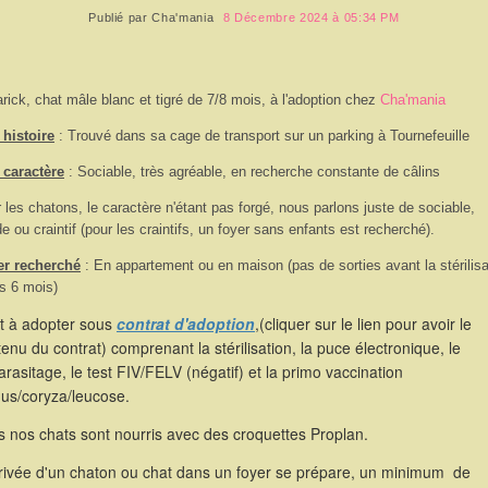
Publié par
Cha'mania
8 Décembre 2024 à 05:34 PM
rick, chat mâle blanc et tigré de 7/8 mois, à l'adoption chez
Cha'mania
histoire
: Trouvé dans sa cage de transport sur un parking à Tournefeuille
 caractère
: Sociable, très agréable, en recherche constante de câlins
 les chatons, le caractère n'étant pas forgé, nous parlons juste de sociable,
de ou craintif (pour les craintifs, un foyer sans enfants est recherché).
er recherché
: En appartement ou en maison (pas de sorties avant la stérilisa
s 6 mois)
st à adopter sous
contrat d'adoption
,(cliquer sur le lien pour avoir le
enu du contrat) comprenant la stérilisation, la puce électronique, le
rasitage, le test FIV/FELV (négatif) et la primo vaccination
hus/coryza/leucose.
 nos chats sont nourris avec des croquettes Proplan.
rrivée d'un chaton ou chat dans un foyer se prépare, un minimum de