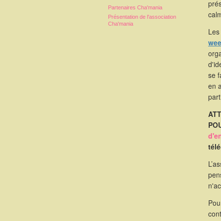
pré
Partenaires Cha'mania
calm
Présentation de l'association
Cha'mania
Les 
wee
orga
d'id
se 
en 
part
ATT
POU
d'e
tél
L’as
pen
n'a
Pou
cont