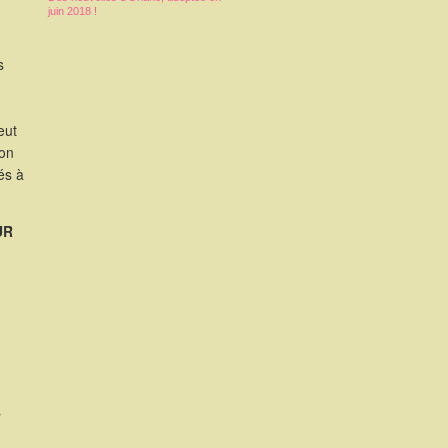
juin 2018 !
s
eut
ion
és à
UR
s