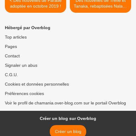
< Des nouvelles de Parade
Des nouvelles de Trèfle et
adoptée en octobre 2019 !
Tanaka, rebaptisées Nala et
Yumi, adoptées ensemble
en août 2022 ! >
Hébergé par Overblog
Top articles
Pages
Contact
Signaler un abus
C.G.U.
Cookies et données personnelles
Préférences cookies
Voir le profil de chamania.over-blog.com sur le portail Overblog
Créer un blog sur Overblog
Créer un blog