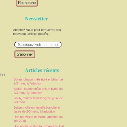
Recherche
Newsletter
Abonnez-vous pour être averti des
nouveaux articles publiés.
E
m
a
i
l
Articles récents
tion
Boran, chaton mâle tigré et blanc de
2/3 mois, à l'adoption
Badan, chaton mâle gris et blanc de
2/3 mois, à l'adoption
Baely, chaton femelle tigrée grise de
2/3 mois
Belwen, chaton femelle blanche et
tigrée de 2/3 mois, à l'adoption
Des nouvelles d'Orlane, adoptée en
juin 2018 !
Une photo de Pacifia, rebaptisée Cali,