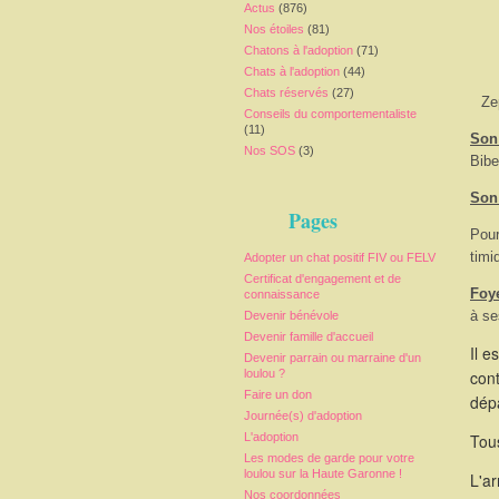
Actus
(876)
Nos étoiles
(81)
Chatons à l'adoption
(71)
Chats à l'adoption
(44)
Chats réservés
(27)
Ze
Conseils du comportementaliste
(11)
Son 
Nos SOS
(3)
Bibe
Son
Pages
Pour
timi
Adopter un chat positif FIV ou FELV
Certificat d'engagement et de
Foy
connaissance
à se
Devenir bénévole
Devenir famille d'accueil
Il e
Devenir parrain ou marraine d'un
loulou ?
cont
Faire un don
dépa
Journée(s) d'adoption
L'adoption
Tous
Les modes de garde pour votre
loulou sur la Haute Garonne !
L'a
Nos coordonnées