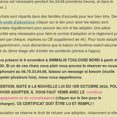
sence est nécessaire pendant les 24/48 premières heures, et dans le
e ;)
chats sont répartis dans des familles d'accueils pour leur bien être. De
k-ends d'adoptions
(cliquer sur le lien pour avoir les dates) sont
nisés régulièrement pour pouvoir les voir et les adopter. Une pièce
entité sera nécessaire pour faire le contrat d'adoption et le règlement p
faire par chèque, espèces ou CB (supplément de 4€). Pour toute adopt
appartement, nous demandons que le balcon et fenêtres soient sécuris
ir du 3ème étage afin d'éviter les accidents (photos à l'appui).
sera présent le 9 novembre à ANIMALIS TOULOUSE NORD à partir d
30. Si un de ces chats vous plait vous pouvez le réserver en nous
éphonant au 06.75.33.84.66, laissez un message si besoin (inutile
ppeler plusieurs fois), nous vous rappellerons.
ENTION, SUITE A LA NOUVELLE LOI DU 1ER OCTOBRE 2022, PO
VOIR ADOPTER, IL VOUS FAUT VENIR AVEC LE
certificat
ngagement et de connaissance
(cliquer sur le lien pour le
écharger). CE CERTIFICAT DOIT ÊTRE LU ET REMPLI !
sociation se réserve le droit de refuser une adoption, notamment si elle