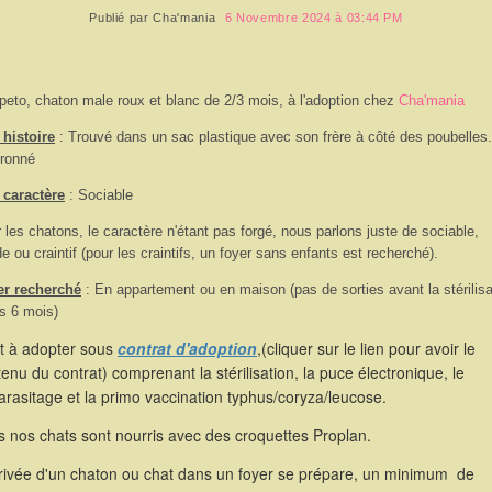
Publié par
Cha'mania
6 Novembre 2024 à 03:44 PM
peto, chaton male roux et blanc de 2/3 mois, à l'adoption chez
Cha'mania
histoire
: Trouvé dans un sac plastique avec son frère à côté des poubelles.
ronné
 caractère
: Sociable
 les chatons, le caractère n'étant pas forgé, nous parlons juste de sociable,
de ou craintif (pour les craintifs, un foyer sans enfants est recherché).
er recherché
: En appartement ou en maison (pas de sorties avant la stérilisa
s 6 mois)
st à adopter sous
contrat d'adoption
,(cliquer sur le lien pour avoir le
enu du contrat) comprenant la stérilisation, la puce électronique, le
rasitage et la primo vaccination typhus/coryza/leucose.
 nos chats sont nourris avec des croquettes Proplan.
rrivée d'un chaton ou chat dans un foyer se prépare, un minimum de