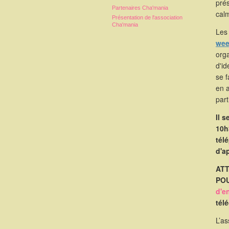
pré
Partenaires Cha'mania
calm
Présentation de l'association
Cha'mania
Les 
wee
orga
d'id
se 
en 
part
Il 
10h
tél
d'a
ATT
POU
d'e
tél
L’as