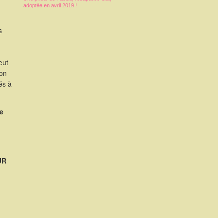
adoptée en avril 2019 !
s
eut
ion
és à
e
UR