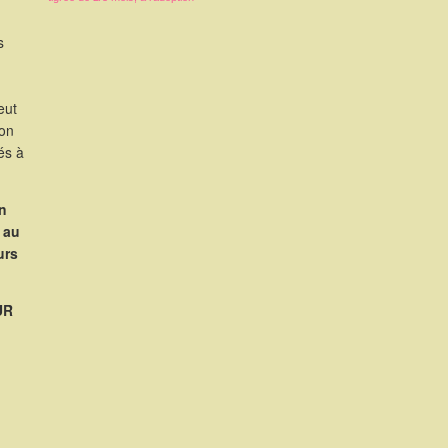
s
eut
ion
és à
n
 au
urs
UR