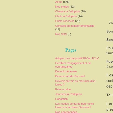
Actus
(876)
Nos étoiles
(82)
Chatons à l'adoption
(70)
Chats à l'adoption
(44)
Chats réservés
(29)
Zo
Conseils du comportementaliste
(11)
Son 
Nos SOS
(3)
Son
Pour
Pages
timi
Adopter un chat positif FIV ou FELV
Foy
Certificat d'engagement et de
à se
connaissance
Devenir bénévole
Il e
Devenir famille d'accueil
cont
Devenir parrain ou marraine d'un
loulou ?
dépa
Faire un don
Tous
Journée(s) d'adoption
L'adoption
L'a
Les modes de garde pour votre
loulou sur la Haute Garonne !
pré
Nos coordonnées