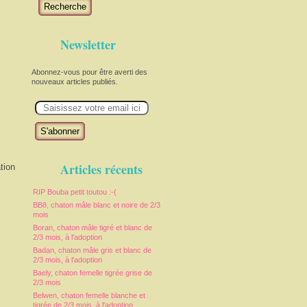
Recherche
Newsletter
Abonnez-vous pour être averti des
nouveaux articles publiés.
E
m
a
i
l
Articles récents
tion
RIP Bouba petit toutou :-(
BB8, chaton mâle blanc et noire de 2/3
mois
Boran, chaton mâle tigré et blanc de
2/3 mois, à l'adoption
Badan, chaton mâle gris et blanc de
2/3 mois, à l'adoption
Baely, chaton femelle tigrée grise de
2/3 mois
Belwen, chaton femelle blanche et
tigrée de 2/3 mois, à l'adoption