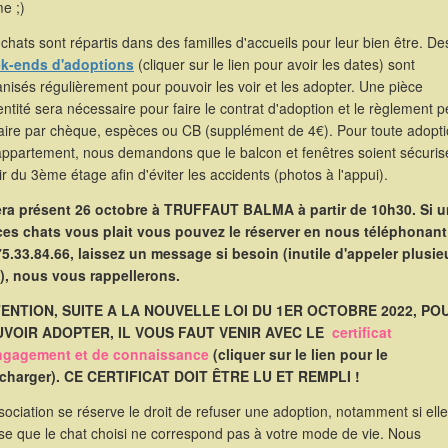
e ;)
chats sont répartis dans des familles d'accueils pour leur bien être. De
k-ends d'adoptions
(cliquer sur le lien pour avoir les dates) sont
nisés régulièrement pour pouvoir les voir et les adopter. Une pièce
entité sera nécessaire pour faire le contrat d'adoption et le règlement p
faire par chèque, espèces ou CB (supplément de 4€). Pour toute adopt
appartement, nous demandons que le balcon et fenêtres soient sécuris
ir du 3ème étage afin d'éviter les accidents (photos à l'appui).
sera présent 26 octobre à TRUFFAUT BALMA à partir de 10h30. Si u
ces chats vous plait vous pouvez le réserver en nous téléphonant
75.33.84.66, laissez un message si besoin (inutile d'appeler plusie
s), nous vous rappellerons.
ENTION, SUITE A LA NOUVELLE LOI DU 1ER OCTOBRE 2022, PO
VOIR ADOPTER, IL VOUS FAUT VENIR AVEC LE
certificat
ngagement et de connaissance
(cliquer sur le lien pour le
écharger). CE CERTIFICAT DOIT ÊTRE LU ET REMPLI !
sociation se réserve le droit de refuser une adoption, notamment si elle
se que le chat choisi ne correspond pas à votre mode de vie. Nous