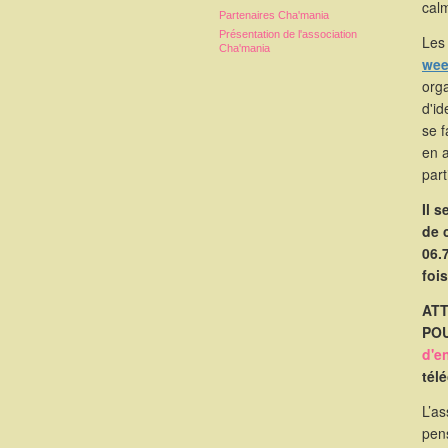
calm
Partenaires Cha'mania
Présentation de l'association
Les 
Cha'mania
wee
orga
d'id
se 
en 
part
Il 
de 
06.
foi
ATT
POU
d'e
tél
L’as
pen