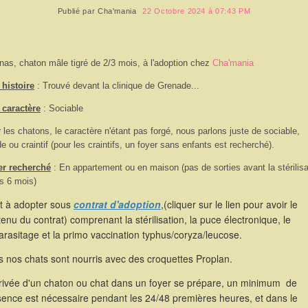
Publié par
Cha'mania
22 Octobre 2024 à 07:43 PM
nas, chaton mâle tigré de 2/3 mois, à l'adoption chez
Cha'mania
histoire
: Trouvé devant la clinique de Grenade...
 caractère
: Sociable
 les chatons, le caractère n'étant pas forgé, nous parlons juste de sociable,
de ou craintif (pour les craintifs, un foyer sans enfants est recherché).
er recherché
: En appartement ou en maison (pas de sorties avant la stérilisa
s 6 mois)
st à adopter sous
contrat d'adoption
,(cliquer sur le lien pour avoir le
enu du contrat) comprenant la stérilisation, la puce électronique, le
rasitage et la primo vaccination typhus/coryza/leucose.
 nos chats sont nourris avec des croquettes Proplan.
rrivée d'un chaton ou chat dans un foyer se prépare, un minimum de
sence est nécessaire pendant les 24/48 premières heures, et dans le