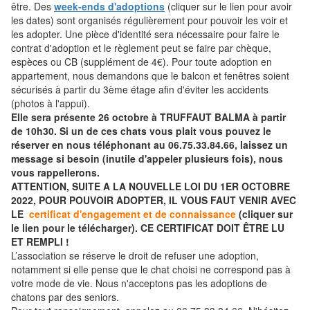
être. Des
week-ends d'adoptions
(cliquer sur le lien pour avoir
les dates) sont organisés régulièrement pour pouvoir les voir et
les adopter. Une pièce d'identité sera nécessaire pour faire le
contrat d'adoption et le règlement peut se faire par chèque,
espèces ou CB (supplément de 4€). Pour toute adoption en
appartement, nous demandons que le balcon et fenêtres soient
sécurisés à partir du 3ème étage afin d'éviter les accidents
(photos à l'appui).
Elle sera présente 26 octobre à TRUFFAUT BALMA à partir
de 10h30. Si un de ces chats vous plait vous pouvez le
réserver en nous téléphonant au 06.75.33.84.66, laissez un
message si besoin (inutile d'appeler plusieurs fois), nous
vous rappellerons.
ATTENTION, SUITE A LA NOUVELLE LOI DU 1ER OCTOBRE
2022, POUR POUVOIR ADOPTER, IL VOUS FAUT VENIR AVEC
LE
certificat d'engagement et de connaissance
(cliquer sur
le lien pour le télécharger). CE CERTIFICAT DOIT ÊTRE LU
ET REMPLI !
L’association se réserve le droit de refuser une adoption,
notamment si elle pense que le chat choisi ne correspond pas à
votre mode de vie. Nous n'acceptons pas les adoptions de
chatons par des seniors.