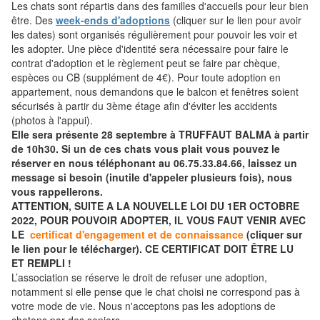
Les chats sont répartis dans des familles d'accueils pour leur bien
être. Des
week-ends d'adoptions
(cliquer sur le lien pour avoir
les dates) sont organisés régulièrement pour pouvoir les voir et
les adopter. Une pièce d'identité sera nécessaire pour faire le
contrat d'adoption et le règlement peut se faire par chèque,
espèces ou CB (supplément de 4€). Pour toute adoption en
appartement, nous demandons que le balcon et fenêtres soient
sécurisés à partir du 3ème étage afin d'éviter les accidents
(photos à l'appui).
Elle sera présente 28 septembre à TRUFFAUT BALMA à partir
de 10h30. Si un de ces chats vous plait vous pouvez le
réserver en nous téléphonant au 06.75.33.84.66, laissez un
message si besoin (inutile d'appeler plusieurs fois), nous
vous rappellerons.
ATTENTION, SUITE A LA NOUVELLE LOI DU 1ER OCTOBRE
2022, POUR POUVOIR ADOPTER, IL VOUS FAUT VENIR AVEC
LE
certificat d'engagement et de connaissance
(cliquer sur
le lien pour le télécharger). CE CERTIFICAT DOIT ÊTRE LU
ET REMPLI !
L’association se réserve le droit de refuser une adoption,
notamment si elle pense que le chat choisi ne correspond pas à
votre mode de vie. Nous n'acceptons pas les adoptions de