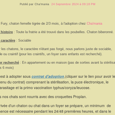
Publié par
Cha'mania
24 Septembre 2024 à 09:18 PM
 Fury, chaton femelle tigrée de 2/3 mois, à l'adoption chez
Cha'mania
histoire
: Toute la fratrie a été trouvé dans les poubelles. Chaton biberonné.
 caractère
: Sociable
 les chatons, le caractère n'étant pas forgé, nous parlons juste de sociable,
de ou craintif (pour les craintifs, un foyer sans enfants est recherché).
er recherché
: En appartement ou en maison (pas de sorties avant la stérilisa
s 6 mois)
 est à adopter sous
contrat d'adoption
,(cliquer sur le lien pour avoir l
enu du contrat) comprenant la stérilisation, la puce électronique, le
rasitage et la primo vaccination typhus/coryza/leucose.
 nos chats sont nourris avec des croquettes Proplan.
rrivée d'un chaton ou chat dans un foyer se prépare, un minimum de
sence est nécessaire pendant les 24/48 premières heures, et dans le