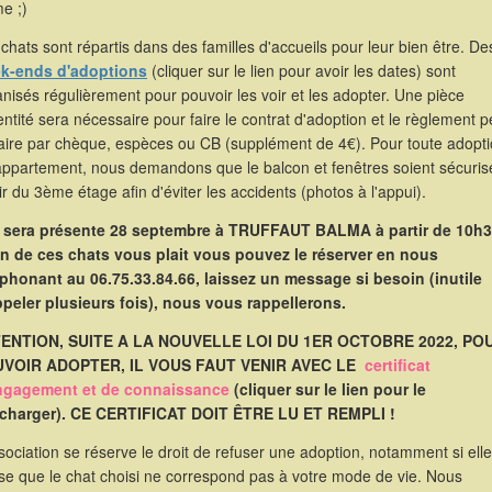
e ;)
chats sont répartis dans des familles d'accueils pour leur bien être. De
k-ends d'adoptions
(cliquer sur le lien pour avoir les dates) sont
nisés régulièrement pour pouvoir les voir et les adopter. Une pièce
entité sera nécessaire pour faire le contrat d'adoption et le règlement p
faire par chèque, espèces ou CB (supplément de 4€). Pour toute adopt
appartement, nous demandons que le balcon et fenêtres soient sécuris
ir du 3ème étage afin d'éviter les accidents (photos à l'appui).
e sera présente 28 septembre à TRUFFAUT BALMA à partir de 10h3
un de ces chats vous plait vous pouvez le réserver en nous
éphonant au 06.75.33.84.66, laissez un message si besoin (inutile
ppeler plusieurs fois), nous vous rappellerons.
ENTION, SUITE A LA NOUVELLE LOI DU 1ER OCTOBRE 2022, PO
VOIR ADOPTER, IL VOUS FAUT VENIR AVEC LE
certificat
ngagement et de connaissance
(cliquer sur le lien pour le
écharger). CE CERTIFICAT DOIT ÊTRE LU ET REMPLI !
sociation se réserve le droit de refuser une adoption, notamment si elle
se que le chat choisi ne correspond pas à votre mode de vie. Nous