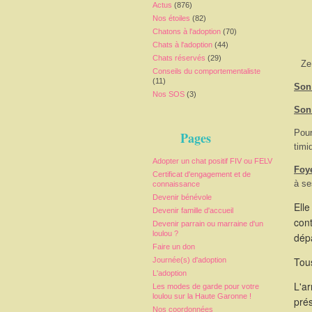
Actus
(876)
Nos étoiles
(82)
Chatons à l'adoption
(70)
Chats à l'adoption
(44)
Chats réservés
(29)
Ze
Conseils du comportementaliste
(11)
Son 
Nos SOS
(3)
Son
Pour
Pages
timi
Adopter un chat positif FIV ou FELV
Foy
Certificat d'engagement et de
à se
connaissance
Devenir bénévole
Elle
Devenir famille d'accueil
cont
Devenir parrain ou marraine d'un
loulou ?
dépa
Faire un don
Tous
Journée(s) d'adoption
L'adoption
L'a
Les modes de garde pour votre
loulou sur la Haute Garonne !
pré
Nos coordonnées