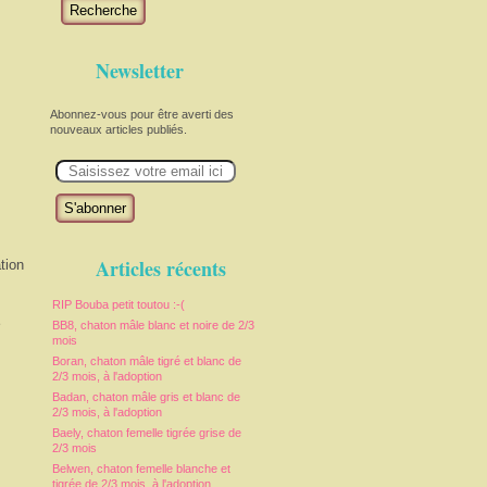
Recherche
Newsletter
Abonnez-vous pour être averti des
nouveaux articles publiés.
E
m
a
i
l
Articles récents
tion
RIP Bouba petit toutou :-(
e
BB8, chaton mâle blanc et noire de 2/3
mois
Boran, chaton mâle tigré et blanc de
2/3 mois, à l'adoption
Badan, chaton mâle gris et blanc de
2/3 mois, à l'adoption
Baely, chaton femelle tigrée grise de
2/3 mois
Belwen, chaton femelle blanche et
tigrée de 2/3 mois, à l'adoption