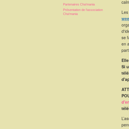
calm
Partenaires Cha'mania
Présentation de l'association
Les 
Cha'mania
wee
orga
d'id
se 
en 
part
Ell
Si 
tél
d'a
ATT
POU
d'e
tél
L’as
pen