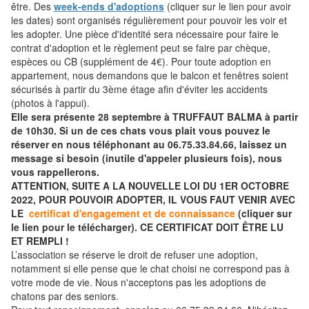
être. Des
week-ends d'adoptions
(cliquer sur le lien pour avoir
les dates) sont organisés régulièrement pour pouvoir les voir et
les adopter. Une pièce d'identité sera nécessaire pour faire le
contrat d'adoption et le règlement peut se faire par chèque,
espèces ou CB (supplément de 4€). Pour toute adoption en
appartement, nous demandons que le balcon et fenêtres soient
sécurisés à partir du 3ème étage afin d'éviter les accidents
(photos à l'appui).
Elle sera présente 28 septembre à TRUFFAUT BALMA à partir
de 10h30. Si un de ces chats vous plait vous pouvez le
réserver en nous téléphonant au 06.75.33.84.66, laissez un
message si besoin (inutile d'appeler plusieurs fois), nous
vous rappellerons.
ATTENTION, SUITE A LA NOUVELLE LOI DU 1ER OCTOBRE
2022, POUR POUVOIR ADOPTER, IL VOUS FAUT VENIR AVEC
LE
certificat d'engagement et de connaissance
(cliquer sur
le lien pour le télécharger). CE CERTIFICAT DOIT ÊTRE LU
ET REMPLI !
L’association se réserve le droit de refuser une adoption,
notamment si elle pense que le chat choisi ne correspond pas à
votre mode de vie. Nous n'acceptons pas les adoptions de
chatons par des seniors.