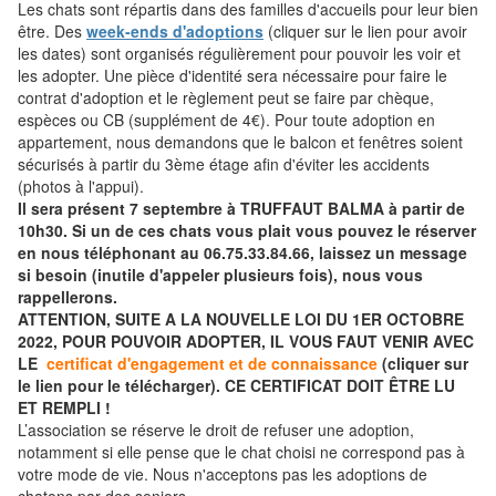
Les chats sont répartis dans des familles d'accueils pour leur bien
être. Des
week-ends d'adoptions
(cliquer sur le lien pour avoir
les dates) sont organisés régulièrement pour pouvoir les voir et
les adopter. Une pièce d'identité sera nécessaire pour faire le
contrat d'adoption et le règlement peut se faire par chèque,
espèces ou CB (supplément de 4€). Pour toute adoption en
appartement, nous demandons que le balcon et fenêtres soient
sécurisés à partir du 3ème étage afin d'éviter les accidents
(photos à l'appui).
Il sera présent 7 septembre à TRUFFAUT BALMA à partir de
10h30. Si un de ces chats vous plait vous pouvez le réserver
en nous téléphonant au 06.75.33.84.66, laissez un message
si besoin (inutile d'appeler plusieurs fois), nous vous
rappellerons.
ATTENTION, SUITE A LA NOUVELLE LOI DU 1ER OCTOBRE
2022, POUR POUVOIR ADOPTER, IL VOUS FAUT VENIR AVEC
LE
certificat d'engagement et de connaissance
(cliquer sur
le lien pour le télécharger). CE CERTIFICAT DOIT ÊTRE LU
ET REMPLI !
L’association se réserve le droit de refuser une adoption,
notamment si elle pense que le chat choisi ne correspond pas à
votre mode de vie. Nous n'acceptons pas les adoptions de