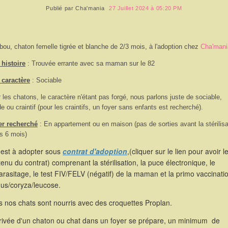
Publié par
Cha'mania
27 Juillet 2024 à 05:20 PM
bou, chaton femelle tigrée et blanche de 2/3 mois, à l'adoption chez
Cha'mani
histoire
: Trouvée errante avec sa maman sur le 82
 caractère
: Sociable
 les chatons, le caractère n'étant pas forgé, nous parlons juste de sociable,
de ou craintif (pour les craintifs, un foyer sans enfants est recherché).
er recherché
: En appartement ou en maison (pas de sorties avant la stérilisa
s 6 mois)
 est à adopter sous
contrat d'adoption
,(cliquer sur le lien pour avoir l
enu du contrat) comprenant la stérilisation, la puce électronique, le
rasitage, le test FIV/FELV (négatif) de la maman et la primo vaccinati
hus/coryza/leucose.
 nos chats sont nourris avec des croquettes Proplan.
rrivée d'un chaton ou chat dans un foyer se prépare, un minimum de