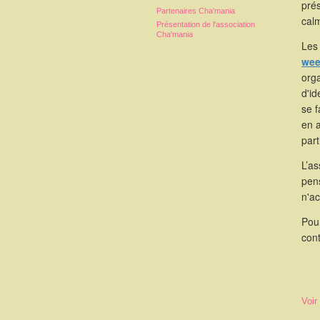
pré
Partenaires Cha'mania
calm
Présentation de l'association
Cha'mania
Les 
wee
orga
d'id
se 
en 
part
L’as
pen
n'a
Pou
cont
Voir