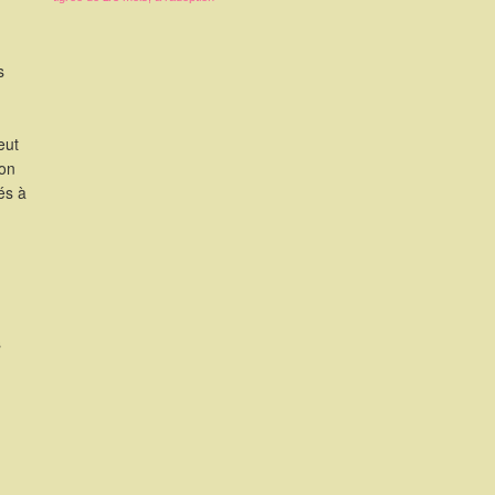
s
eut
ion
és à
s