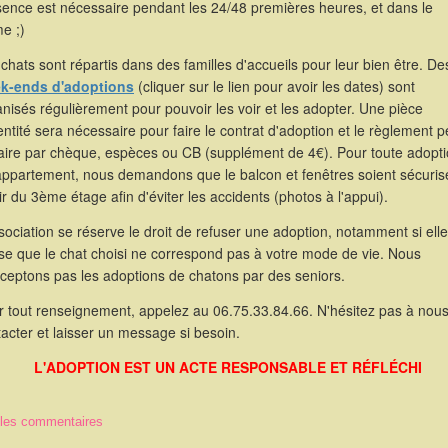
sence est nécessaire pendant les 24/48 premières heures, et dans le
e ;)
chats sont répartis dans des familles d'accueils pour leur bien être. De
k-ends d'adoptions
(cliquer sur le lien pour avoir les dates) sont
nisés régulièrement pour pouvoir les voir et les adopter. Une pièce
entité sera nécessaire pour faire le contrat d'adoption et le règlement p
faire par chèque, espèces ou CB (supplément de 4€). Pour toute adopt
appartement, nous demandons que le balcon et fenêtres soient sécuris
ir du 3ème étage afin d'éviter les accidents (photos à l'appui).
sociation se réserve le droit de refuser une adoption, notamment si elle
se que le chat choisi ne correspond pas à votre mode de vie. Nous
cceptons pas les adoptions de chatons par des seniors.
r tout renseignement, appelez au 06.75.33.84.66. N'hésitez pas à nou
acter et laisser un message si besoin.
L'ADOPTION EST UN ACTE RESPONSABLE ET RÉFLÉCHI
 les commentaires