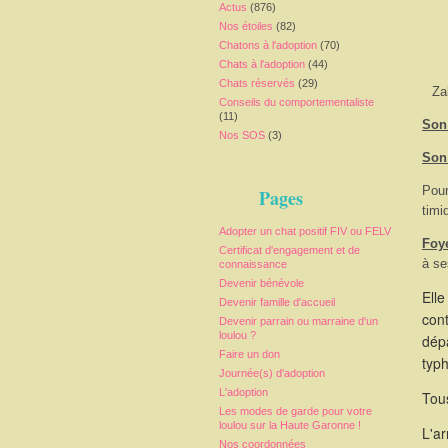
Actus
(876)
Nos étoiles
(82)
Chatons à l'adoption
(70)
Chats à l'adoption
(44)
Chats réservés
(29)
Za
Conseils du comportementaliste
(11)
Son 
Nos SOS
(3)
Son
Pour
Pages
timi
Adopter un chat positif FIV ou FELV
Foy
Certificat d'engagement et de
à se
connaissance
Devenir bénévole
Elle
Devenir famille d'accueil
cont
Devenir parrain ou marraine d'un
loulou ?
dépa
Faire un don
typ
Journée(s) d'adoption
L'adoption
Tous
Les modes de garde pour votre
loulou sur la Haute Garonne !
L'a
Nos coordonnées