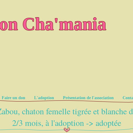
ion Cha'mania
Faire un don
L'adoption
Présentation de l'association
Conta
abou, chaton femelle tigrée et blanche 
2/3 mois, à l'adoption -> adoptée