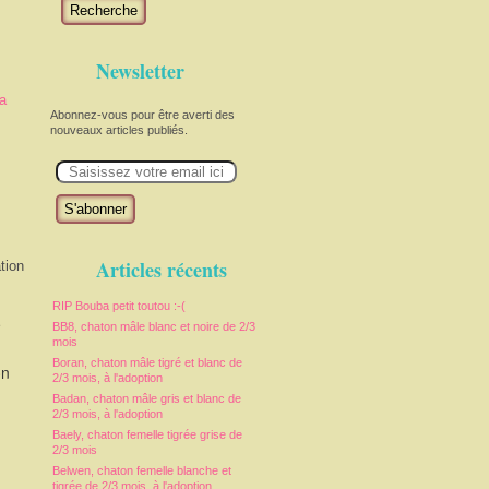
Recherche
Newsletter
a
Abonnez-vous pour être averti des
nouveaux articles publiés.
E
m
a
i
l
Articles récents
tion
RIP Bouba petit toutou :-(
e
BB8, chaton mâle blanc et noire de 2/3
mois
Boran, chaton mâle tigré et blanc de
on
2/3 mois, à l'adoption
Badan, chaton mâle gris et blanc de
2/3 mois, à l'adoption
Baely, chaton femelle tigrée grise de
2/3 mois
Belwen, chaton femelle blanche et
tigrée de 2/3 mois, à l'adoption