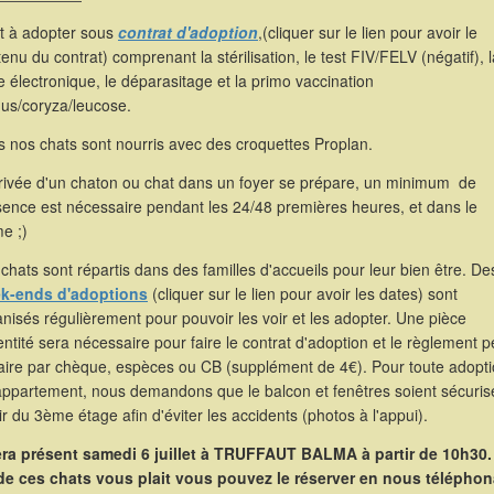
st à adopter sous
contrat d'adoption
,(cliquer sur le lien pour avoir le
enu du contrat) comprenant la stérilisation, le test FIV/FELV (négatif), l
 électronique, le déparasitage et la primo vaccination
hus/coryza/leucose.
 nos chats sont nourris avec des croquettes Proplan.
rrivée d'un chaton ou chat dans un foyer se prépare, un minimum de
sence est nécessaire pendant les 24/48 premières heures, et dans le
e ;)
chats sont répartis dans des familles d'accueils pour leur bien être. De
k-ends d'adoptions
(cliquer sur le lien pour avoir les dates) sont
nisés régulièrement pour pouvoir les voir et les adopter. Une pièce
entité sera nécessaire pour faire le contrat d'adoption et le règlement p
faire par chèque, espèces ou CB (supplément de 4€). Pour toute adopt
appartement, nous demandons que le balcon et fenêtres soient sécuris
ir du 3ème étage afin d'éviter les accidents (photos à l'appui).
sera présent samedi 6 juillet à TRUFFAUT BALMA
à partir de 10h30.
de ces chats vous plait vous pouvez le réserver en nous téléphon