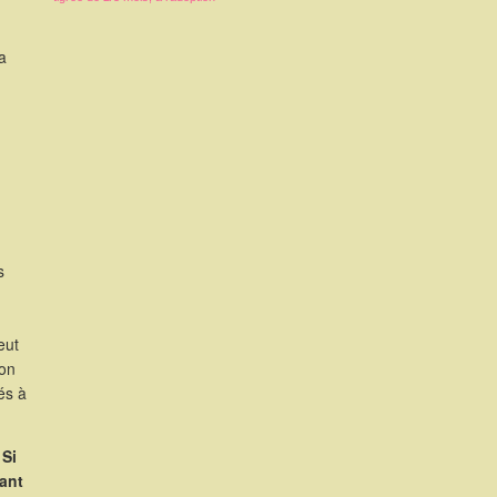
a
s
eut
ion
és à
 Si
ant