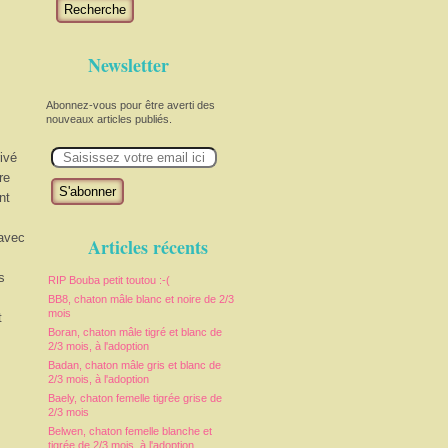
Recherche
Newsletter
Abonnez-vous pour être averti des
nouveaux articles publiés.
E
rivé
m
a
re
i
nt
l
 avec
Articles récents
s
RIP Bouba petit toutou :-(
BB8, chaton mâle blanc et noire de 2/3
mois
t
Boran, chaton mâle tigré et blanc de
2/3 mois, à l'adoption
Badan, chaton mâle gris et blanc de
2/3 mois, à l'adoption
Baely, chaton femelle tigrée grise de
2/3 mois
Belwen, chaton femelle blanche et
tigrée de 2/3 mois, à l'adoption