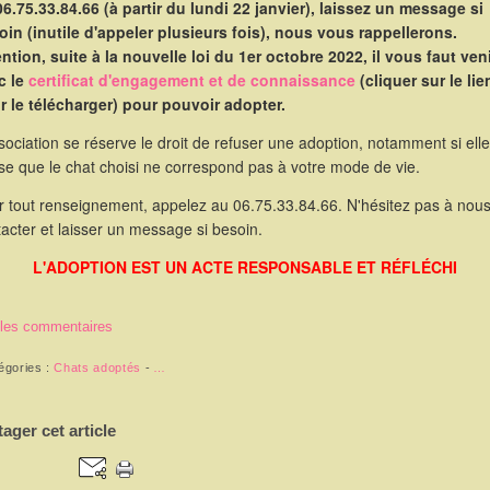
06.75.33.84.66 (à partir du lundi 22 janvier), laissez un message si
oin (inutile d'appeler plusieurs fois), nous vous rappellerons.
ntion, suite à la nouvelle loi du 1er octobre 2022, il vous faut ven
c le
certificat d'engagement et de connaissance
(cliquer sur le lie
r le télécharger) pour pouvoir adopter.
sociation se réserve le droit de refuser une adoption, notamment si elle
se que le chat choisi ne correspond pas à votre mode de vie.
r tout renseignement, appelez au 06.75.33.84.66. N'hésitez pas à nou
acter et laisser un message si besoin.
L'ADOPTION EST UN ACTE RESPONSABLE ET RÉFLÉCHI
 les commentaires
égories :
Chats adoptés
-
…
tager cet article