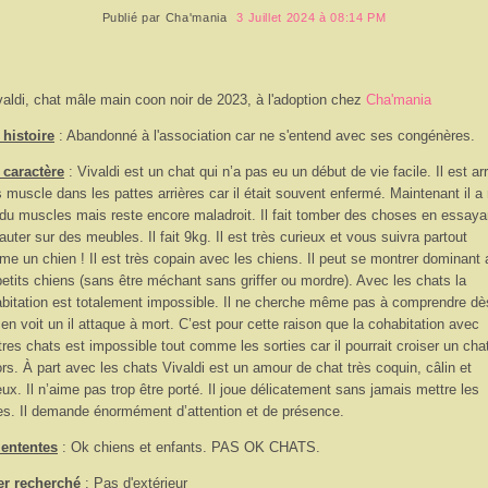
Publié par
Cha'mania
3 Juillet 2024 à 08:14 PM
valdi, chat mâle main coon noir de 2023, à l'adoption chez
Cha'mania
histoire
: Abandonné à l'association car ne s'entend avec ses congénères.
 caractère
:
Vivaldi est un chat qui n’a pas eu un début de vie facile. Il est ar
 muscle dans les pattes arrières car il était souvent enfermé. Maintenant il a 
 du muscles mais reste encore maladroit. Il fait tomber des choses en essaya
auter sur des meubles. Il fait 9kg. Il est très curieux et vous suivra partout
e un chien ! Il est très copain avec les chiens. Il peut se montrer dominant
petits chiens (sans être méchant sans griffer ou mordre). Avec les chats la
bitation est totalement impossible. Il ne cherche même pas à comprendre dè
l en voit un il attaque à mort. C’est pour cette raison que la cohabitation avec
tres chats est impossible tout comme les sorties car il pourrait croiser un cha
rs. À part avec les chats Vivaldi est un amour de chat très coquin, câlin et
eux. Il n’aime pas trop être porté. Il joue délicatement sans jamais mettre les
fes. Il demande énormément d’attention et de présence.
 ententes
: Ok chiens et enfants. PAS OK CHATS.
er recherché
: Pas d'extérieur