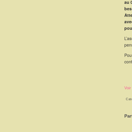
au 
bes
Atte
ave
pou
L’as
pen
Pou
cont
Voir
Cat
Par