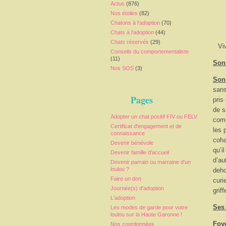
Actus
(876)
Nos étoiles
(82)
Chatons à l'adoption
(70)
Chats à l'adoption
(44)
Chats réservés
(29)
Vi
Conseils du comportementaliste
(11)
Son 
Nos SOS
(3)
Son
sans
Pages
pris
de s
Adopter un chat positif FIV ou FELV
comm
Certificat d'engagement et de
les 
connaissance
coha
Devenir bénévole
qu’i
Devenir famille d'accueil
d’au
Devenir parrain ou marraine d'un
loulou ?
deho
Faire un don
curi
Journée(s) d'adoption
grif
L'adoption
Ses
Les modes de garde pour votre
loulou sur la Haute Garonne !
Foy
Nos coordonnées