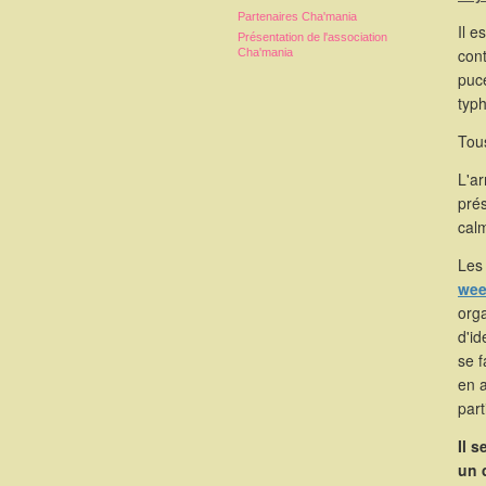
Partenaires Cha'mania
Il e
Présentation de l'association
cont
Cha'mania
puce
typ
Tous
L'a
pré
calm
Les 
wee
orga
d'id
se 
en 
part
Il 
un 