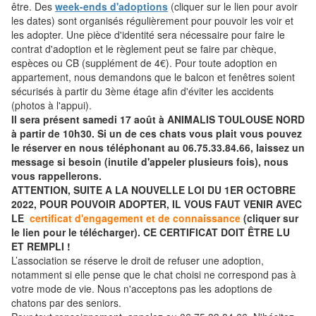
être. Des
week-ends d'adoptions
(cliquer sur le lien pour avoir
les dates) sont organisés régulièrement pour pouvoir les voir et
les adopter. Une pièce d'identité sera nécessaire pour faire le
contrat d'adoption et le règlement peut se faire par chèque,
espèces ou CB (supplément de 4€). Pour toute adoption en
appartement, nous demandons que le balcon et fenêtres soient
sécurisés à partir du 3ème étage afin d'éviter les accidents
(photos à l'appui).
Il sera présent samedi 17 août à ANIMALIS TOULOUSE NORD
à partir de 10h30. Si un de ces chats vous plait vous pouvez
le réserver en nous téléphonant au 06.75.33.84.66, laissez un
message si besoin (inutile d'appeler plusieurs fois), nous
vous rappellerons.
ATTENTION, SUITE A LA NOUVELLE LOI DU 1ER OCTOBRE
2022, POUR POUVOIR ADOPTER, IL VOUS FAUT VENIR AVEC
LE
certificat d'engagement et de connaissance
(cliquer sur
le lien pour le télécharger). CE CERTIFICAT DOIT ÊTRE LU
ET REMPLI !
L’association se réserve le droit de refuser une adoption,
notamment si elle pense que le chat choisi ne correspond pas à
votre mode de vie. Nous n'acceptons pas les adoptions de
chatons par des seniors.