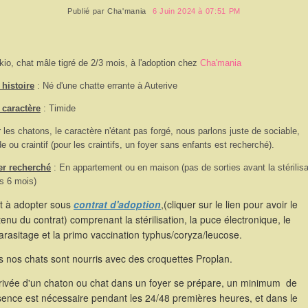
Publié par
Cha'mania
6 Juin 2024 à 07:51 PM
kio, chat mâle tigré de 2/3 mois, à l'adoption chez
Cha'mania
histoire
: Né d'une chatte errante à Auterive
 caractère
: Timide
 les chatons, le caractère n'étant pas forgé, nous parlons juste de sociable,
de ou craintif (pour les craintifs, un foyer sans enfants est recherché).
er recherché
: En appartement ou en maison (pas de sorties avant la stérilisa
s 6 mois)
st à adopter sous
contrat d'adoption
,(cliquer sur le lien pour avoir le
enu du contrat) comprenant la stérilisation, la puce électronique, le
rasitage et la primo vaccination typhus/coryza/leucose.
 nos chats sont nourris avec des croquettes Proplan.
rrivée d'un chaton ou chat dans un foyer se prépare, un minimum de
sence est nécessaire pendant les 24/48 premières heures, et dans le