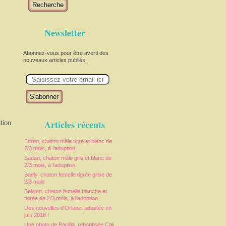
Recherche
Newsletter
Abonnez-vous pour être averti des
nouveaux articles publiés.
E
m
a
i
l
Articles récents
tion
Boran, chaton mâle tigré et blanc de
2/3 mois, à l'adoption
Badan, chaton mâle gris et blanc de
2/3 mois, à l'adoption
Baely, chaton femelle tigrée grise de
2/3 mois
Belwen, chaton femelle blanche et
tigrée de 2/3 mois, à l'adoption
Des nouvelles d'Orlane, adoptée en
juin 2018 !
Une photo de Pacifia, rebaptisée Cali,