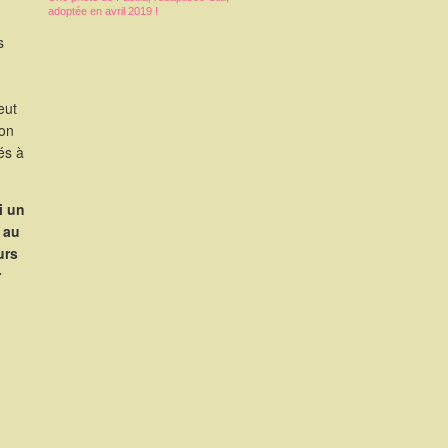
adoptée en avril 2019 !
s
eut
ion
és à
i un
 au
urs
r