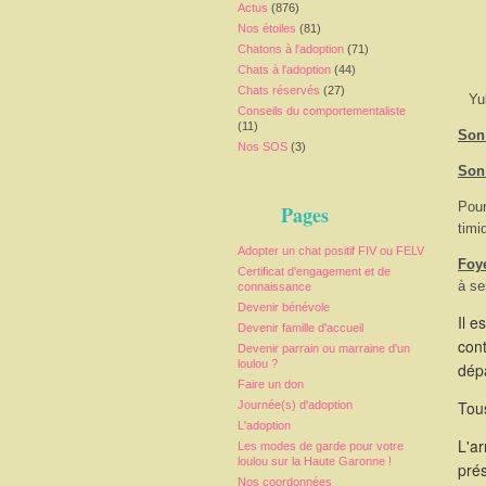
Actus
(876)
Nos étoiles
(81)
Chatons à l'adoption
(71)
Chats à l'adoption
(44)
Chats réservés
(27)
Yu
Conseils du comportementaliste
(11)
Son 
Nos SOS
(3)
Son
Pour
Pages
timi
Adopter un chat positif FIV ou FELV
Foy
Certificat d'engagement et de
à se
connaissance
Devenir bénévole
Il e
Devenir famille d'accueil
cont
Devenir parrain ou marraine d'un
loulou ?
dépa
Faire un don
Tous
Journée(s) d'adoption
L'adoption
L'a
Les modes de garde pour votre
loulou sur la Haute Garonne !
pré
Nos coordonnées