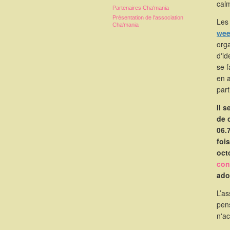
calm
Partenaires Cha'mania
Présentation de l'association
Les 
Cha'mania
wee
orga
d'id
se 
en 
part
Il 
de 
06.
foi
oct
con
ado
L’as
pen
n'a