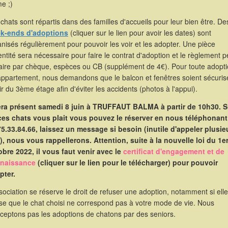
e ;)
chats sont répartis dans des familles d'accueils pour leur bien être. De
k-ends d'adoptions
(cliquer sur le lien pour avoir les dates) sont
nisés régulièrement pour pouvoir les voir et les adopter. Une pièce
entité sera nécessaire pour faire le contrat d'adoption et le règlement p
faire par chèque, espèces ou CB (supplément de 4€). Pour toute adopt
appartement, nous demandons que le balcon et fenêtres soient sécuris
ir du 3ème étage afin d'éviter les accidents (photos à l'appui).
sera présent samedi 8 juin à TRUFFAUT BALMA à partir de 10h30. S
ces chats vous plait vous pouvez le réserver en nous téléphonant
75.33.84.66, laissez un message si besoin (inutile d'appeler plusie
s), nous vous rappellerons. Attention, suite à la nouvelle loi du 1e
obre 2022, il vous faut venir avec le
certificat d'engagement et de
naissance
(cliquer sur le lien pour le télécharger) pour pouvoir
pter.
sociation se réserve le droit de refuser une adoption, notamment si elle
se que le chat choisi ne correspond pas à votre mode de vie. Nous
cceptons pas les adoptions de chatons par des seniors.