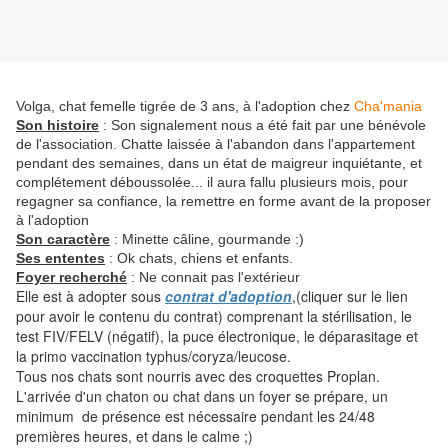
Volga, chat femelle tigrée de 3 ans, à l'adoption chez
Cha'mania
Son histoire
: Son signalement nous a été fait par une bénévole
de l'association. Chatte laissée à l'abandon dans l'appartement
pendant des semaines, dans un état de maigreur inquiétante, et
complétement déboussolée... il aura fallu plusieurs mois, pour
regagner sa confiance, la remettre en forme avant de la proposer
à l'adoption
Son caractère
: Minette câline, gourmande :)
Ses ententes
: Ok chats, chiens et enfants.
Foyer recherché
: Ne connait pas l'extérieur
Elle est à adopter sous
contrat d'adoption
,(cliquer sur le lien
pour avoir le contenu du contrat) comprenant la stérilisation, le
test FIV/FELV (négatif), la puce électronique, le déparasitage et
la primo vaccination typhus/coryza/leucose.
Tous nos chats sont nourris avec des croquettes Proplan.
L'arrivée d'un chaton ou chat dans un foyer se prépare, un
minimum de présence est nécessaire pendant les 24/48
premières heures, et dans le calme ;)