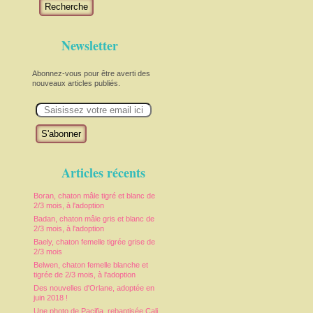
Recherche
Newsletter
Abonnez-vous pour être averti des
nouveaux articles publiés.
E
m
a
i
l
Articles récents
Boran, chaton mâle tigré et blanc de
2/3 mois, à l'adoption
Badan, chaton mâle gris et blanc de
2/3 mois, à l'adoption
Baely, chaton femelle tigrée grise de
2/3 mois
Belwen, chaton femelle blanche et
tigrée de 2/3 mois, à l'adoption
Des nouvelles d'Orlane, adoptée en
juin 2018 !
Une photo de Pacifia, rebaptisée Cali,