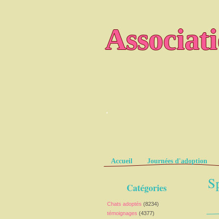
Associat
.
Pages
Accueil
Journées d'adoption
Sp
Catégories
Chats adoptés
(8234)
témoignages
(4377)