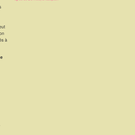
s
eut
ion
és à
de
s