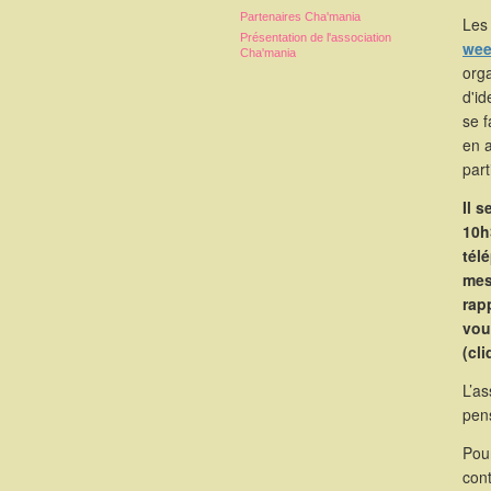
Partenaires Cha'mania
Les 
Présentation de l'association
wee
Cha'mania
orga
d'id
se 
en 
part
Il 
10h
tél
mes
rapp
vou
(cl
L’as
pen
Pou
cont