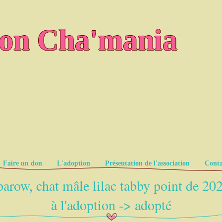
ion Cha'mania
Faire un don
L'adoption
Présentation de l'association
Conta
arow, chat mâle lilac tabby point de 20
à l'adoption -> adopté