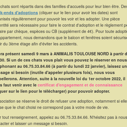
chats sont répartis dans des familles d'accueils pour leur bien être. De
k-ends d'adoptions
(cliquer sur le lien pour avoir les dates) sont
nisés régulièrement pour pouvoir les voir et les adopter. Une pièce
entité sera nécessaire pour faire le contrat d'adoption et le règlement p
faire par chèque, espèces ou CB (supplément de 4€). Pour toute adopt
appartement, nous demandons que le balcon et fenêtres soient sécuris
ir du 3ème étage afin d'éviter les accidents.
sera présent samedi 9 mars à ANIMALIS TOULOUSE NORD à partir 
30. Si un de ces chats vous plait vous pouvez le réserver en nous
éphonant au 06.75.33.84.66 (à partir du lundi 22 janvier), laissez un
sage si besoin (inutile d'appeler plusieurs fois), nous vous
ellerons. Attention, suite à la nouvelle loi du 1er octobre 2022, il
s faut venir avec le
certificat d'engagement et de connaissance
iquer sur le lien pour le télécharger) pour pouvoir adopter.
sociation se réserve le droit de refuser une adoption, notamment si elle
se que le chat choisi ne correspond pas à votre mode de vie.
r tout renseignement, appelez au 06.75.33.84.66. N'hésitez pas à nou
acter et laisser un message si besoin.