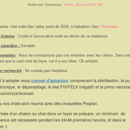
Publié par
Cha'mania
4 Mars 2024 à 09:37 PM
arow, chat mâle lilac tabby point de 2020, à l'adoption chez
Cha'mania
histoire
: Confié à l'association suite au décès de sa maitresse
caractère :
Sociable
 ententes
: Nous ne connaissons pas ces ententes avec les chiens. Sera mi
ant que le seul chat du foyer, car il a ses têtes. Ok enfants.
er recherché
: Ne connait pas l'extérieur
st à adopter sous
contrat d'adoption
, comprenant la stérilisation, la p
tronique, le déparasitage, le test FIV/FELV (négatif) et la primo vaccina
hus/coryza/leucose.
 nos chats sont nourris avec des croquettes Proplan.
rrivée d'un chaton ou chat dans un foyer se prépare, un minimum de
sence est nécessaire pendant les 24/48 premières heures, et dans le
e ;)