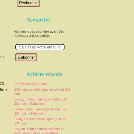
Recherche
Newsletter
Abonnez-vous pour être averti des
nouveaux articles publiés.
E
m
a
i
eux
l
Articles récents
uce
RIP Bouba petit toutou :-(
tion
BB8, chaton mâle blanc et noire de 2/3
mois
Boran, chaton mâle tigré et blanc de
2/3 mois, à l'adoption
Badan, chaton mâle gris et blanc de
2/3 mois, à l'adoption
Baely, chaton femelle tigrée grise de
2/3 mois
Belwen, chaton femelle blanche et
tigrée de 2/3 mois, à l'adoption