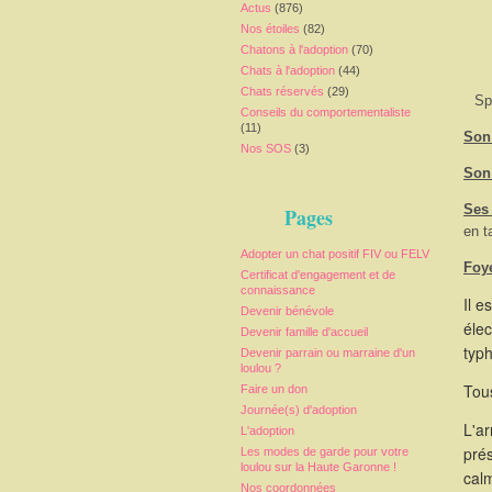
Actus
(876)
Nos étoiles
(82)
Chatons à l'adoption
(70)
Chats à l'adoption
(44)
Chats réservés
(29)
Sp
Conseils du comportementaliste
(11)
Son 
Nos SOS
(3)
Son 
Ses
Pages
en t
Adopter un chat positif FIV ou FELV
Foy
Certificat d'engagement et de
connaissance
Il e
Devenir bénévole
élec
Devenir famille d'accueil
typ
Devenir parrain ou marraine d'un
loulou ?
Tous
Faire un don
Journée(s) d'adoption
L'a
L'adoption
pré
Les modes de garde pour votre
loulou sur la Haute Garonne !
calm
Nos coordonnées