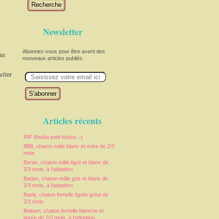
Recherche
Newsletter
Abonnez-vous pour être averti des
s 
nouveaux articles publiés.
E
iter 
m
a
i
l
Articles récents
RIP Bouba petit toutou :-(
BB8, chaton mâle blanc et noire de 2/3
mois
Boran, chaton mâle tigré et blanc de
2/3 mois, à l'adoption
Badan, chaton mâle gris et blanc de
2/3 mois, à l'adoption
Baely, chaton femelle tigrée grise de
2/3 mois
Belwen, chaton femelle blanche et
tigrée de 2/3 mois, à l'adoption