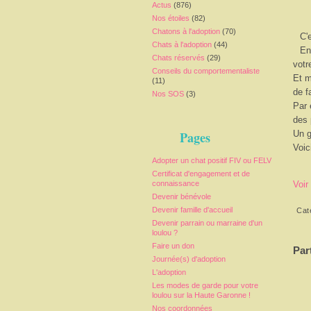
Actus
(876)
Nos étoiles
(82)
Chatons à l'adoption
(70)
C'
Chats à l'adoption
(44)
En
Chats réservés
(29)
votre
Conseils du comportementaliste
Et m
(11)
de f
Nos SOS
(3)
Par 
des 
Pages
Un g
Voic
Adopter un chat positif FIV ou FELV
Certificat d'engagement et de
connaissance
Voir
Devenir bénévole
Devenir famille d'accueil
Cat
Devenir parrain ou marraine d'un
loulou ?
Faire un don
Par
Journée(s) d'adoption
L'adoption
Les modes de garde pour votre
loulou sur la Haute Garonne !
Nos coordonnées