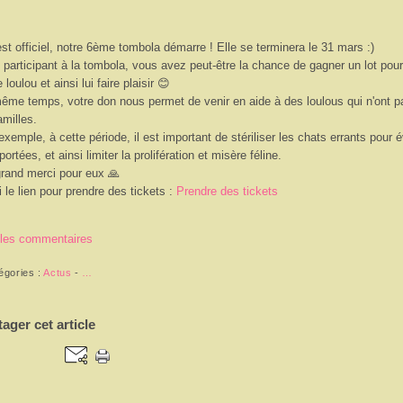
est officiel, notre 6ème tombola démarre ! Elle se terminera le 31 mars :)
 participant à la tombola, vous avez peut-être la chance de gagner un lot pour 
 loulou et ainsi lui faire plaisir 
😊
ême temps, votre don nous permet de venir en aide à des loulous qui n'ont pa
amilles. 
exemple, à cette période, il est important de stériliser les chats errants pour év
portées, et ainsi limiter la prolifération et misère féline.
rand merci pour eux 
🙏
i le lien pour prendre des tickets :
Prendre des tickets
 les commentaires
égories :
Actus
-
…
tager cet article