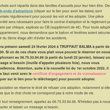
chats sont répartis dans des familles d'accueils pour leur bien être. De
k-ends d'adoptions
(cliquer sur le lien pour avoir les dates) sont
nisés régulièrement pour pouvoir les voir et les adopter. Une pièce
entité sera nécessaire pour faire le contrat d'adoption et le règlement p
faire par chèque, espèces ou CB (supplément de 4€). Pour toute adopt
appartement, nous demandons que le balcon et fenêtres soient sécuris
ir du 3ème étage afin d'éviter les accidents.
sera présent samedi 24 février 2024 à TRUFFAUT BALMA à partir de
30. Si un de ces chats vous plait vous pouvez le réserver en nous
éphonant au 06.75.33.84.66 (à partir du lundi 22 janvier), laissez un
sage si besoin (inutile d'appeler plusieurs fois), nous vous
ellerons. Attention, suite à la nouvelle loi du 1er octobre 2022, il
s faut venir avec le
certificat d'engagement et de connaissance
iquer sur le lien pour le télécharger) pour pouvoir adopter.
sociation se réserve le droit de refuser une adoption, notamment si elle
se que le chat choisi ne correspond pas à votre mode de vie.
r tout renseignement, appelez au 06.75.33.84.66. N'hésitez pas à nou
acter et laisser un message si besoin.