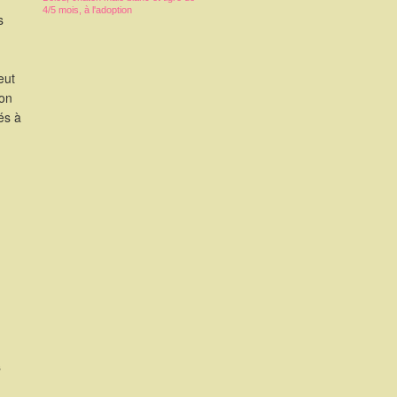
4/5 mois, à l'adoption
s
eut
ion
és à
s