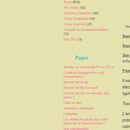
Actus
(876)
Nos étoiles
(82)
Chatons à l'adoption
(62)
Chats à l'adoption
(44)
Chats réservés
(27)
Ve
Conseils du comportementaliste
(11)
Son 
Nos SOS
(3)
Son
Ses
Pages
enfa
Adopter un chat positif FIV ou FELV
Foy
Certificat d'engagement et de
connaissance
Il e
Devenir bénévole
élec
Devenir famille d'accueil
typ
Devenir parrain ou marraine d'un
loulou ?
Tous
Faire un don
Journée(s) d'adoption
L'a
L'adoption
pré
Les modes de garde pour votre
loulou sur la Haute Garonne !
calm
Nos coordonnées