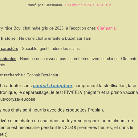
Publié par
Cha'mania
19 Février 2024 à 02:31 PM
ry Nice Boy, chat mâle gris de 2023, à l'adoption chez
Cha'mania
histoire
: Né d'une chatte errante à Buzet sur Tarn
 caractère
: Sociable, gentil, adore les câlins.
 ententes
: Nous ne connaissons pas les ententes avec les chiens. Ok chats
nts.
er recherché
: Connait l'extérieur
st à adopter sous
contrat d'adoption
, comprenant la stérilisation, la p
tronique, le déparasitage, le test FIV/FELV (négatif) et la primo vaccina
hus/coryza/leucose.
 nos chats sont nourris avec des croquettes Proplan.
rrivée d'un chaton ou chat dans un foyer se prépare, un minimum de
sence est nécessaire pendant les 24/48 premières heures, et dans le
e ;)