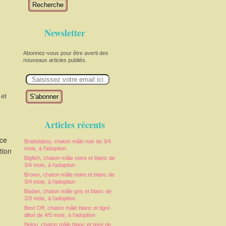
Recherche
Newsletter
Abonnez-vous pour être averti des
nouveaux articles publiés.
E
m
a
i
 et
l
Articles récents
uce
Bratislaboy, chaton mâle noir de 3/4
mois, à l'adoption
tion
Bigfish, chaton mâle noire et blanc de
3/4 mois, à l'adoption
Brown, chaton mâle noire et blanc de
3/4 mois, à l'adoption
Badan, chaton mâle gris et blanc de
2/3 mois, à l'adoption
Best Off, chaton mâle blanc et tigré
dilué de 4/5 mois, à l'adoption
Belou, chaton mâle blanc et tigré de