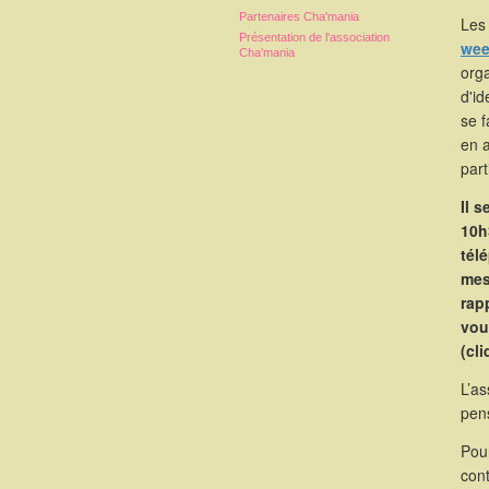
Partenaires Cha'mania
Les 
Présentation de l'association
wee
Cha'mania
orga
d'id
se 
en 
part
Il 
10h
tél
mes
rapp
vou
(cl
L’as
pen
Pou
cont