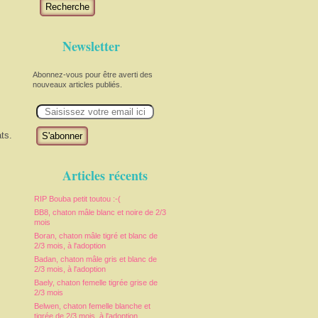
Recherche
Newsletter
Abonnez-vous pour être averti des
nouveaux articles publiés.
E
m
a
i
ts.
l
Articles récents
RIP Bouba petit toutou :-(
BB8, chaton mâle blanc et noire de 2/3
mois
Boran, chaton mâle tigré et blanc de
2/3 mois, à l'adoption
Badan, chaton mâle gris et blanc de
2/3 mois, à l'adoption
Baely, chaton femelle tigrée grise de
2/3 mois
Belwen, chaton femelle blanche et
tigrée de 2/3 mois, à l'adoption