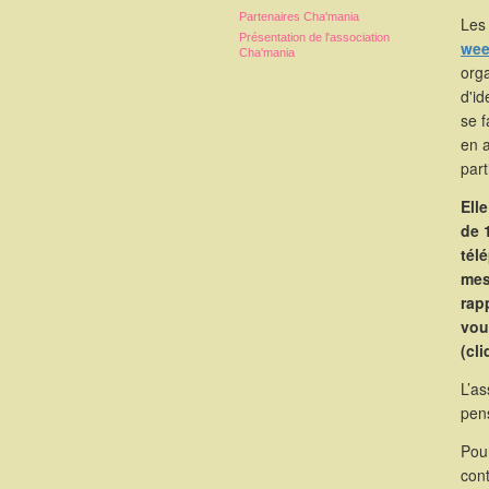
Partenaires Cha'mania
Les 
Présentation de l'association
wee
Cha'mania
orga
d'id
se 
en 
part
Ell
de 
tél
mes
rapp
vou
(cl
L’as
pen
Pou
cont