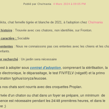
Publié par
Cha'mania
4 Mars 2024 à 09:05 PM
ikita, chat femelle tigrée et blanche de 2021, à l'adoption chez
Cha'mania
histoire
: Trouvée avec ces chatons, non identifiée, sur Fronton.
caractère :
Sociable
 ententes
: Nous ne connaissons pas ces ententes avec les chiens et les cha
nfants.
er recherché
: Un jardin sera nécessaire
 est à adopter sous
contrat d'adoption
, comprenant la stérilisation, la
 électronique, le déparasitage, le test FIV/FELV (négatif) et la primo
ination typhus/coryza/leucose.
 nos chats sont nourris avec des croquettes Proplan.
rrivée d'un chaton ou chat dans un foyer se prépare, un minimum de
sence est nécessaire pendant les 24/48 premières heures, et dans le
e ;)