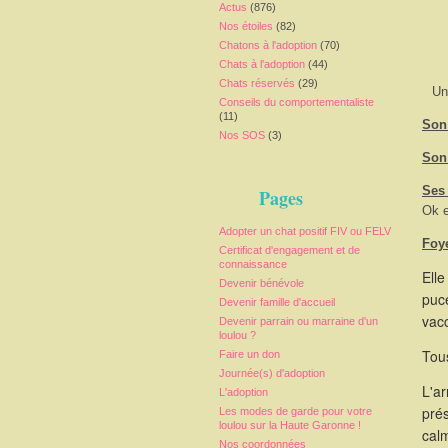
Actus
(876)
Nos étoiles
(82)
Chatons à l'adoption
(70)
Chats à l'adoption
(44)
Chats réservés
(29)
Un
Conseils du comportementaliste
(11)
Son 
Nos SOS
(3)
Son 
Ses
Pages
Ok e
Adopter un chat positif FIV ou FELV
Foy
Certificat d'engagement et de
connaissance
Elle
Devenir bénévole
puce
Devenir famille d'accueil
vacc
Devenir parrain ou marraine d'un
loulou ?
Tous
Faire un don
Journée(s) d'adoption
L'a
L'adoption
pré
Les modes de garde pour votre
loulou sur la Haute Garonne !
calm
Nos coordonnées