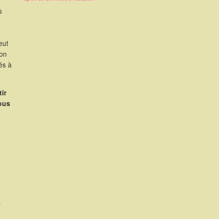
s
eut
ion
és à
ir
nous
s