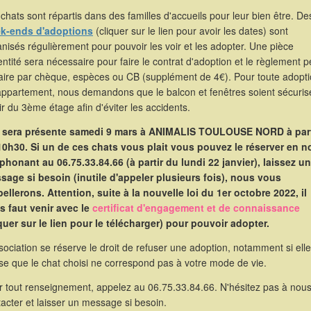
chats sont répartis dans des familles d'accueils pour leur bien être. De
k-ends d'adoptions
(cliquer sur le lien pour avoir les dates) sont
nisés régulièrement pour pouvoir les voir et les adopter. Une pièce
entité sera nécessaire pour faire le contrat d'adoption et le règlement p
faire par chèque, espèces ou CB (supplément de 4€). Pour toute adopt
appartement, nous demandons que le balcon et fenêtres soient sécuris
ir du 3ème étage afin d'éviter les accidents.
e sera présente samedi 9 mars à ANIMALIS TOULOUSE NORD à part
10h30. Si un de ces chats vous plait vous pouvez le réserver en 
éphonant au 06.75.33.84.66 (à partir du lundi 22 janvier), laissez un
sage si besoin (inutile d'appeler plusieurs fois), nous vous
ellerons. Attention, suite à la nouvelle loi du 1er octobre 2022, il
s faut venir avec le
certificat d'engagement et de connaissance
iquer sur le lien pour le télécharger) pour pouvoir adopter.
sociation se réserve le droit de refuser une adoption, notamment si elle
se que le chat choisi ne correspond pas à votre mode de vie.
r tout renseignement, appelez au 06.75.33.84.66. N'hésitez pas à nou
acter et laisser un message si besoin.