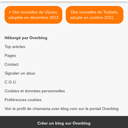
< Des nouvelles de Ulycéa,
Des nouvelles de Tostado,
adoptée en décembre 2023
adopté en octobre 2022, et
de U'Chardonnay,
rebaptisée Yelena, adoptée
en Août 2023 >
Hébergé par Overblog
Top articles
Pages
Contact
Signaler un abus
C.G.U.
Cookies et données personnelles
Préférences cookies
Voir le profil de chamania.over-blog.com sur le portail Overblog
Créer un blog sur Overblog