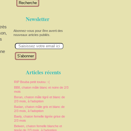
Recherche
Newsletter
très
Abonnez-vous pour être averti des
son,
nouveaux articles publiés.
us
E
m
a
une
i
l
Articles récents
RIP Bouba petit toutou :-(
BB8, chaton mâle blanc et noire de 2/3
mois
Boran, chaton mâle tigré et blanc de
2/3 mois, à l'adoption
Badan, chaton mâle gris et blanc de
2/3 mois, à l'adoption
Baely, chaton femelle tigrée grise de
2/3 mois
Belwen, chaton femelle blanche et
tigrée de 2/3 mois, à l'adoption