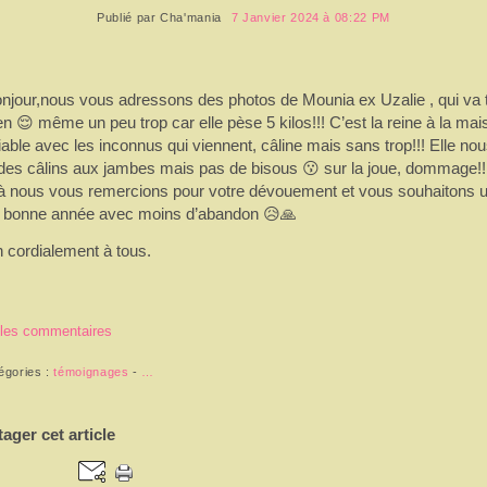
Publié par
Cha'mania
7 Janvier 2024 à 08:22 PM
njour,nous vous adressons des photos de Mounia ex Uzalie , qui va 
en 😌 même un peu trop car elle pèse 5 kilos!!! C’est la reine à la mai
able avec les inconnus qui viennent, câline mais sans trop!!! Elle no
t des câlins aux jambes mais pas de bisous 😗 sur la joue, dommage!!
là nous vous remercions pour votre dévouement et vous souhaitons 
s bonne année avec moins d’abandon 😥🙏
n cordialement à tous.
 les commentaires
égories :
témoignages
-
…
tager cet article