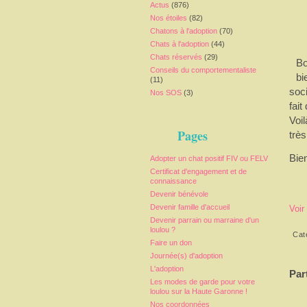
Actus
(876)
Nos étoiles
(82)
Chatons à l'adoption
(70)
Chats à l'adoption
(44)
Chats réservés
(29)
Bo
Conseils du comportementaliste
bi
(11)
soci
Nos SOS
(3)
fai
Voi
Pages
trè
Bie
Adopter un chat positif FIV ou FELV
Certificat d'engagement et de
connaissance
Devenir bénévole
Devenir famille d'accueil
Voir
Devenir parrain ou marraine d'un
loulou ?
Cat
Faire un don
Journée(s) d'adoption
L'adoption
Par
Les modes de garde pour votre
loulou sur la Haute Garonne !
Nos coordonnées