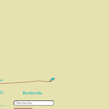
ct
a,
Recherche