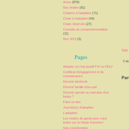
Actus
(876)
Nos étoiles
(81)
Chatons à l'adoption
(71)
Chats à l'adoption
(44)
Chats réservés
(27)
Conseils du comportementaliste
(11)
Nos SOS
(3)
Voir
Pages
Cat
Adopter un chat positif FIV ou FELV
Certificat d'engagement et de
connaissance
Par
Devenir bénévole
Devenir famille d'accueil
Devenir parrain ou marraine d'un
loulou ?
Faire un don
Journée(s) d'adoption
L'adoption
Les modes de garde pour votre
loulou sur la Haute Garonne !
Nos coordonnées