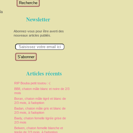
Recherche
la
Newsletter
Abonnez-vous pour être averti des
nouveaux articles publiés.
E
m
a
i
l
Articles récents
RIP Bouba petit toutou :-(
BB8, chaton mâle blanc et noire de 2/3
mois
Boran, chaton mâle tigré et blanc de
2/3 mois, à l'adoption
Badan, chaton mâle gris et blanc de
2/3 mois, à l'adoption
Baely, chaton femelle tigrée grise de
2/3 mois
Belwen, chaton femelle blanche et
tigrée de 2/3 mois, à l'adoption