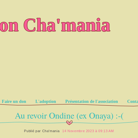
ion Cha'mania
Faire un don
L'adoption
Présentation de l'association
Conta
Au revoir Ondine (ex Onaya) :-(
Publié par
Cha'mania
14 Novembre 2023 à 09:13 AM