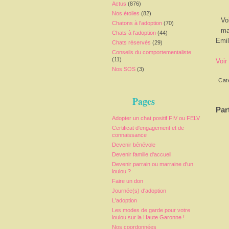
Actus
(876)
Nos étoiles
(82)
Vo
Chatons à l'adoption
(70)
ma
Chats à l'adoption
(44)
Emil
Chats réservés
(29)
Conseils du comportementaliste
(11)
Voir
Nos SOS
(3)
Cat
Pages
Par
Adopter un chat positif FIV ou FELV
Certificat d'engagement et de
connaissance
Devenir bénévole
Devenir famille d'accueil
Devenir parrain ou marraine d'un
loulou ?
Faire un don
Journée(s) d'adoption
L'adoption
Les modes de garde pour votre
loulou sur la Haute Garonne !
Nos coordonnées