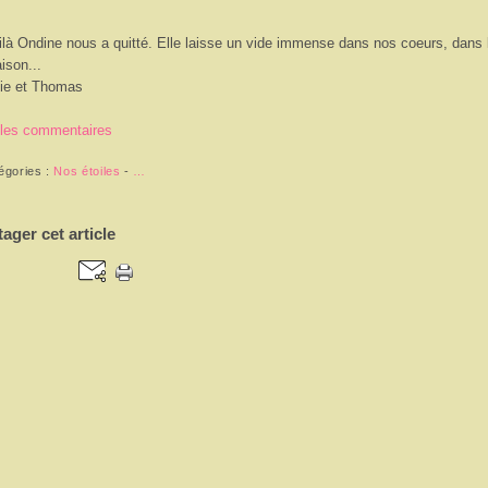
ilà Ondine nous a quitté. Elle laisse un vide immense dans nos coeurs, dans 
ison...
ie et Thomas
 les commentaires
égories :
Nos étoiles
-
…
tager cet article