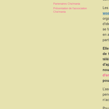
Partenaires Cha'mania
Les 
Présentation de l'association
Cha'mania
wee
orga
d'id
se 
en 
part
Ell
de 
tél
d'a
nou
d'e
pou
L’as
pen
n'a
Pou