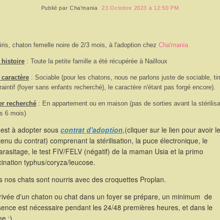
Publié par
Cha'mania
23 Octobre 2023 à 12:50 PM
iris, chaton femelle noire de 2/3 mois, à l'adoption chez
Cha'mania
histoire
: Toute la petite famille a été récupérée à Nailloux
 caractère
: Sociable (pour les chatons, nous ne parlons juste de sociable, ti
raintif (foyer sans enfants recherché), le caractère n'étant pas forgé encore).
er recherché
: En appartement ou en maison (pas de sorties avant la stérilisa
s 6 mois)
 est à adopter sous
contrat d'adoption
,(cliquer sur le lien pour avoir l
enu du contrat) comprenant la stérilisation, la puce électronique, le
rasitage, le test FIV/FELV (négatif) de la maman Usia et la primo
ination typhus/coryza/leucose.
 nos chats sont nourris avec des croquettes Proplan.
rrivée d'un chaton ou chat dans un foyer se prépare, un minimum de
sence est nécessaire pendant les 24/48 premières heures, et dans le
e ;)