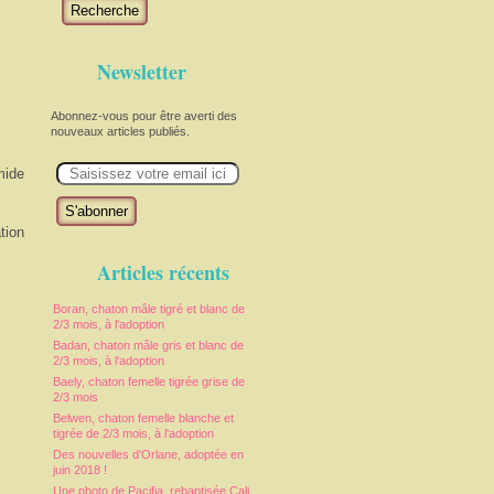
Recherche
Newsletter
Abonnez-vous pour être averti des
nouveaux articles publiés.
E
mide
m
a
i
l
tion
Articles récents
e
Boran, chaton mâle tigré et blanc de
2/3 mois, à l'adoption
Badan, chaton mâle gris et blanc de
2/3 mois, à l'adoption
Baely, chaton femelle tigrée grise de
2/3 mois
Belwen, chaton femelle blanche et
tigrée de 2/3 mois, à l'adoption
Des nouvelles d'Orlane, adoptée en
juin 2018 !
Une photo de Pacifia, rebaptisée Cali,