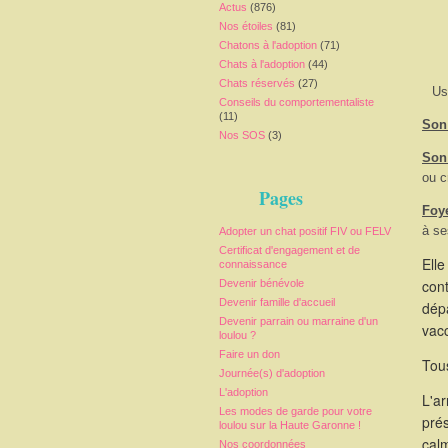
Actus
(876)
Nos étoiles
(81)
Chatons à l'adoption
(71)
Chats à l'adoption
(44)
Chats réservés
(27)
Us
Conseils du comportementaliste
(11)
Son 
Nos SOS
(3)
Son
ou c
Pages
Foy
à se
Adopter un chat positif FIV ou FELV
Certificat d'engagement et de
Elle
connaissance
cont
Devenir bénévole
Devenir famille d'accueil
dépa
Devenir parrain ou marraine d'un
vacc
loulou ?
Faire un don
Tous
Journée(s) d'adoption
L'adoption
L'a
Les modes de garde pour votre
pré
loulou sur la Haute Garonne !
calm
Nos coordonnées