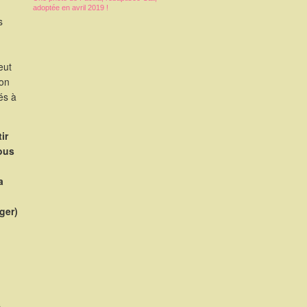
adoptée en avril 2019 !
s
eut
ion
és à
ir
nous
a
rger)
s