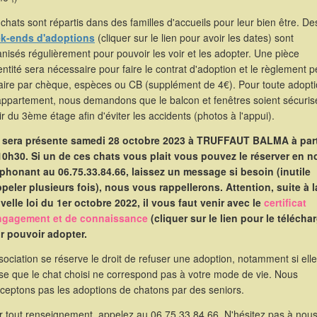
chats sont répartis dans des familles d'accueils pour leur bien être. De
k-ends d'adoptions
(cliquer sur le lien pour avoir les dates) sont
nisés régulièrement pour pouvoir les voir et les adopter. Une pièce
entité sera nécessaire pour faire le contrat d'adoption et le règlement p
faire par chèque, espèces ou CB (supplément de 4€). Pour toute adopt
appartement, nous demandons que le balcon et fenêtres soient sécuris
ir du 3ème étage afin d'éviter les accidents (photos à l'appui).
e sera présente samedi 28 octobre 2023 à TRUFFAUT BALMA à part
10h30. Si un de ces chats vous plait vous pouvez le réserver en 
éphonant au 06.75.33.84.66, laissez un message si besoin (inutile
ppeler plusieurs fois), nous vous rappellerons. Attention, suite à l
velle loi du 1er octobre 2022, il vous faut venir avec le
certificat
ngagement et de connaissance
(cliquer sur le lien pour le télécha
r pouvoir adopter.
sociation se réserve le droit de refuser une adoption, notamment si elle
se que le chat choisi ne correspond pas à votre mode de vie. Nous
cceptons pas les adoptions de chatons par des seniors.
r tout renseignement, appelez au 06.75.33.84.66. N'hésitez pas à nou