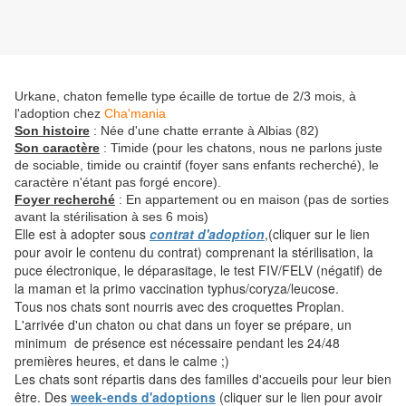
Urkane, chaton femelle type écaille de tortue de 2/3 mois, à
l'adoption chez
Cha'mania
Son histoire
: Née d'une chatte errante à Albias (82)
Son caractère
: Timide (pour les chatons, nous ne parlons juste
de sociable, timide ou craintif (foyer sans enfants recherché), le
caractère n'étant pas forgé encore).
Foyer recherché
: En appartement ou en maison (pas de sorties
avant la stérilisation à ses 6 mois)
Elle est à adopter sous
contrat d'adoption
,(cliquer sur le lien
pour avoir le contenu du contrat) comprenant la stérilisation, la
puce électronique, le déparasitage, le test FIV/FELV (négatif) de
la maman et la primo vaccination typhus/coryza/leucose.
Tous nos chats sont nourris avec des croquettes Proplan.
L'arrivée d'un chaton ou chat dans un foyer se prépare, un
minimum de présence est nécessaire pendant les 24/48
premières heures, et dans le calme ;)
Les chats sont répartis dans des familles d'accueils pour leur bien
être. Des
week-ends d'adoptions
(cliquer sur le lien pour avoir