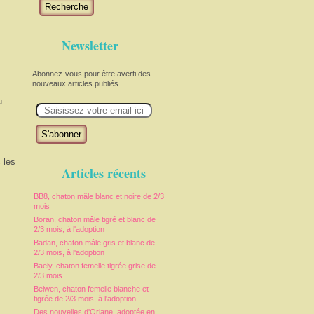
Recherche
Newsletter
Abonnez-vous pour être averti des
nouveaux articles publiés.
u
E
m
a
i
l
 les
Articles récents
BB8, chaton mâle blanc et noire de 2/3
mois
Boran, chaton mâle tigré et blanc de
2/3 mois, à l'adoption
Badan, chaton mâle gris et blanc de
2/3 mois, à l'adoption
Baely, chaton femelle tigrée grise de
2/3 mois
Belwen, chaton femelle blanche et
tigrée de 2/3 mois, à l'adoption
Des nouvelles d'Orlane, adoptée en