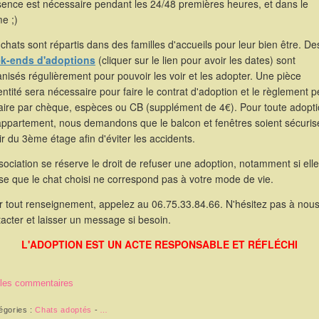
sence est nécessaire pendant les 24/48 premières heures, et dans le
e ;)
chats sont répartis dans des familles d'accueils pour leur bien être. De
k-ends d'adoptions
(cliquer sur le lien pour avoir les dates) sont
nisés régulièrement pour pouvoir les voir et les adopter. Une pièce
entité sera nécessaire pour faire le contrat d'adoption et le règlement p
faire par chèque, espèces ou CB (supplément de 4€). Pour toute adopt
appartement, nous demandons que le balcon et fenêtres soient sécuris
ir du 3ème étage afin d'éviter les accidents.
sociation se réserve le droit de refuser une adoption, notamment si elle
se que le chat choisi ne correspond pas à votre mode de vie.
r tout renseignement, appelez au 06.75.33.84.66. N'hésitez pas à nou
acter et laisser un message si besoin.
L'ADOPTION EST UN ACTE RESPONSABLE ET RÉFLÉCHI
 les commentaires
égories :
Chats adoptés
-
…