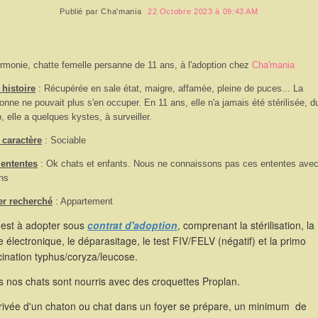
Publié par
Cha'mania
22 Octobre 2023 à 09:43 AM
rmonie, chatte femelle persanne de 11 ans, à l'adoption chez
Cha'mania
histoire
: Récupérée en sale état, maigre, affamée, pleine de puces... La
onne ne pouvait plus s'en occuper. En 11 ans, elle n'a jamais été stérilisée, d
, elle a quelques kystes, à surveiller.
 caractère
: Sociable
 ententes
: Ok chats et enfants. Nous ne connaissons pas ces ententes avec
ns
er recherché
: Appartement
 est à adopter sous
contrat d'adoption
, comprenant la stérilisation, la
 électronique, le déparasitage, le test FIV/FELV (négatif) et la primo
ination typhus/coryza/leucose.
 nos chats sont nourris avec des croquettes Proplan.
rrivée d'un chaton ou chat dans un foyer se prépare, un minimum de