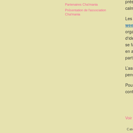
pré
Partenaires Cha'mania
calm
Présentation de l'association
Cha'mania
Les 
wee
orga
d'id
se 
en 
part
L’as
pen
Pou
cont
Voir
Cat