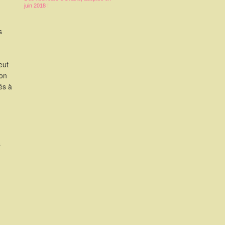
juin 2018 !
s
eut
ion
és à
s