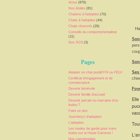
Actus
(876)
Nos étoiles
(81)
Chatons à l'adoption
(70)
Chats à l'adoption
(44)
Chats réservés
(29)
Ha
Conseils du comportementaliste
(11)
Son 
Nos SOS
(3)
pers
coup
Pages
Son
Ses
Adopter un chat positif FIV ou FELV
chie
Certificat d'engagement et de
connaissance
Foy
Devenir bénévole
Devenir famille d'accueil
Elle
Devenir parrain ou marraine d'un
loulou ?
puce
Faire un don
vacc
Journée(s) d'adoption
L'adoption
Tous
Les modes de garde pour votre
loulou sur la Haute Garonne !
L'a
Nos coordonnées