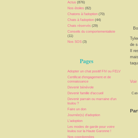
Actus
(876)
Nos étoiles
(82)
Chatons à l'adoption
(70)
Chats à l'adoption
(44)
Chats réservés
(29)
Bo
Conseils du comportementaliste
(11)
Tyle
Nos SOS
(3)
de s
Il r
mais
Pages
taqu
Adopter un chat positif FIV ou FELV
Certificat d'engagement et de
Voir
connaissance
Devenir bénévole
Devenir famille d'accueil
Cat
Devenir parrain ou marraine d'un
loulou ?
Faire un don
Par
Journée(s) d'adoption
L'adoption
Les modes de garde pour votre
loulou sur la Haute Garonne !
Nos coordonnées