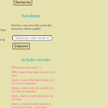
Recherche
Newsletter
Abonnez-vous pour être averti des
nouveaux articles publiés.
armer
E
m
e la
a
i
l
Articles récents
RIP Bouba petit toutou :-(
BB8, chaton mâle blanc et noire de 2/3
mois
Boran, chaton mâle tigré et blanc de
2/3 mois, à l'adoption
Badan, chaton mâle gris et blanc de
2/3 mois, à l'adoption
Baely, chaton femelle tigrée grise de
2/3 mois
Belwen, chaton femelle blanche et
tigrée de 2/3 mois, à l'adoption