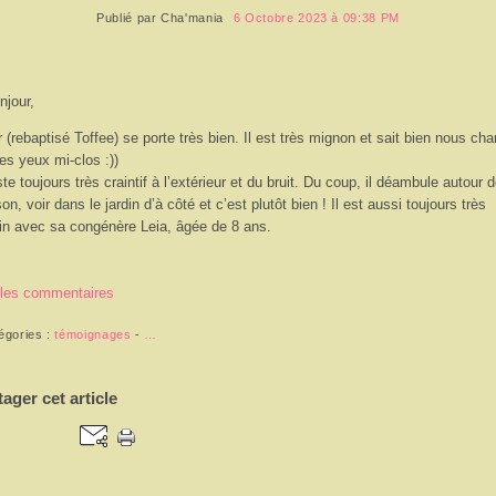
Publié par
Cha'mania
6 Octobre 2023 à 09:38 PM
njour,
r (rebaptisé Toffee) se porte très bien. Il est très mignon et sait bien nous ch
es yeux mi-clos :))
este toujours très craintif à l’extérieur et du bruit. Du coup, il déambule autour d
on, voir dans le jardin d’à côté et c’est plutôt bien ! Il est aussi toujours très
in avec sa congénère Leia, âgée de 8 ans.
 les commentaires
égories :
témoignages
-
…
tager cet article