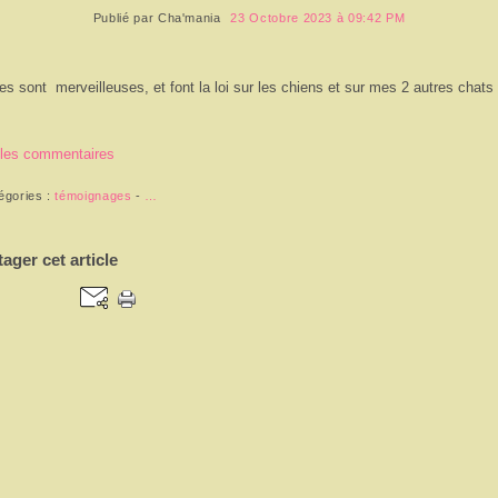
Publié par
Cha'mania
23 Octobre 2023 à 09:42 PM
les sont merveilleuses
, et font la loi sur les chiens et sur mes 2 autres chats
 les commentaires
égories :
témoignages
-
…
tager cet article