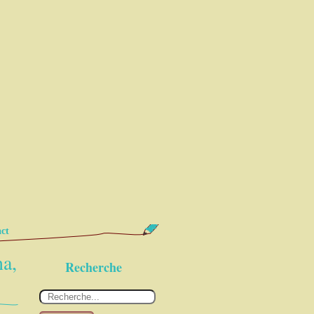
ct
na,
Recherche