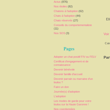
Actus
(876)
Nos étoiles
(82)
Chatons à l'adoption
(62)
Chats à l'adoption
(44)
El
Chats réservés
(27)
Conseils du comportementaliste
(11)
Nos SOS
(3)
Voir
Cat
Pages
Par
Adopter un chat positif FIV ou FELV
Certificat d'engagement et de
connaissance
Devenir bénévole
Devenir famille d'accueil
Devenir parrain ou marraine d'un
loulou ?
Faire un don
Journée(s) d'adoption
L'adoption
Les modes de garde pour votre
loulou sur la Haute Garonne !
Nos coordonnées