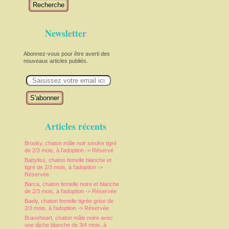
Recherche
Newsletter
Abonnez-vous pour être averti des
nouveaux articles publiés.
E
m
a
i
l
Articles récents
Brooky, chaton mâle noir smoke tigré
de 2/3 mois, à l'adoption -> Réservé
Babyliss, chaton femelle blanche et
tigré de 2/3 mois, à l'adoption ->
Réservée
Barca, chaton femelle noire et blanche
de 2/3 mois, à l'adoption -> Réservée
Baely, chaton femelle tigrée grise de
2/3 mois, à l'adoption -> Réservée
Braveheart, chaton mâle noire avec
une tâche blanche de 3/4 mois, à