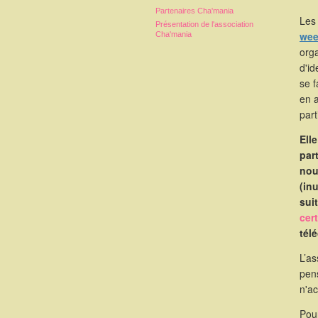
Partenaires Cha'mania
Les 
Présentation de l'association
wee
Cha'mania
orga
d'id
se 
en 
part
Ell
par
nou
(in
suit
cer
tél
L’as
pen
n'a
Pou