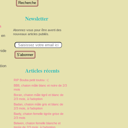
Recherche
Newsletter
a
Abonnez-vous pour être averti des
nouveaux articles publiés.
t en
E
m
a
mide
i
l
tion
Articles récents
e
RIP Bouba petit toutou :-(
BB8, chaton mâle blanc et noire de 2/3
mois
Boran, chaton mâle tigré et blanc de
2/3 mois, à l'adoption
Badan, chaton mâle gris et blanc de
2/3 mois, à l'adoption
Baely, chaton femelle tigrée grise de
2/3 mois
Belwen, chaton femelle blanche et
tigrée de 2/3 mois, à l'adoption