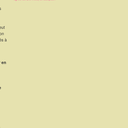
s
eut
ion
és à
r en
e
s