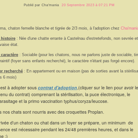
Publié par
Cha'mania
20 Septembre 2023 à 07:21 PM
ma, chaton femelle blanche et tigrée de 2/3 mois, à l'adoption chez
Cha'mani
histoire
: Née d'une chatte errante à Castelnau d'estretefonds, non sevrée e
aise état.
 caractère
: Sociable (pour les chatons, nous ne parlons juste de sociable, ti
raintif (foyer sans enfants recherché), le caractère n'étant pas forgé encore).
er recherché
: En appartement ou en maison (pas de sorties avant la stérilisa
s 6 mois)
 est à adopter sous
contrat d'adoption
,(cliquer sur le lien pour avoir l
enu du contrat) comprenant la stérilisation, la puce électronique, le
rasitage et la primo vaccination typhus/coryza/leucose.
 nos chats sont nourris avec des croquettes Proplan.
rrivée d'un chaton ou chat dans un foyer se prépare, un minimum de
sence est nécessaire pendant les 24/48 premières heures, et dans le
e ;)