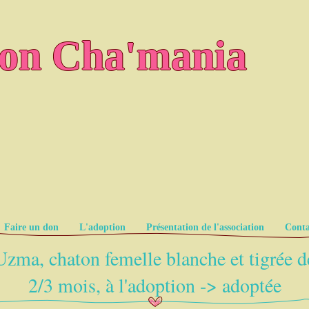
ion Cha'mania
Faire un don
L'adoption
Présentation de l'association
Conta
Uzma, chaton femelle blanche et tigrée d
2/3 mois, à l'adoption -> adoptée