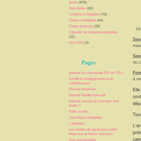
Actus
(876)
Nos étoiles
(82)
Chatons à l'adoption
(70)
Chats à l'adoption
(44)
Chats réservés
(29)
Uz
Conseils du comportementaliste
(11)
Son 
Nos SOS
(3)
mauv
Son
Pages
ou c
Foy
Adopter un chat positif FIV ou FELV
à se
Certificat d'engagement et de
connaissance
Elle
Devenir bénévole
Devenir famille d'accueil
cont
Devenir parrain ou marraine d'un
dépa
loulou ?
Faire un don
Tous
Journée(s) d'adoption
L'adoption
L'a
Les modes de garde pour votre
pré
loulou sur la Haute Garonne !
calm
Nos coordonnées