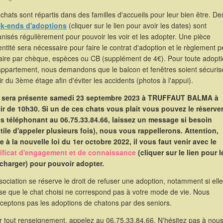
chats sont répartis dans des familles d'accueils pour leur bien être. De
k-ends d'adoptions
(cliquer sur le lien pour avoir les dates) sont
nisés régulièrement pour pouvoir les voir et les adopter. Une pièce
entité sera nécessaire pour faire le contrat d'adoption et le règlement p
faire par chèque, espèces ou CB (supplément de 4€). Pour toute adopt
appartement, nous demandons que le balcon et fenêtres soient sécuris
ir du 3ème étage afin d'éviter les accidents (photos à l'appui).
e sera présente samedi 23 septembre 2023 à TRUFFAUT BALMA à
tir de 10h30. Si un de ces chats vous plait vous pouvez le réserve
s téléphonant au 06.75.33.84.66, laissez un message si besoin
utile d'appeler plusieurs fois), nous vous rappellerons. Attention,
e à la nouvelle loi du 1er octobre 2022, il vous faut venir avec le
tificat d'engagement et de connaissance
(cliquer sur le lien pour l
écharger) pour pouvoir adopter.
sociation se réserve le droit de refuser une adoption, notamment si elle
se que le chat choisi ne correspond pas à votre mode de vie. Nous
cceptons pas les adoptions de chatons par des seniors.
r tout renseignement, appelez au 06.75.33.84.66. N'hésitez pas à nou