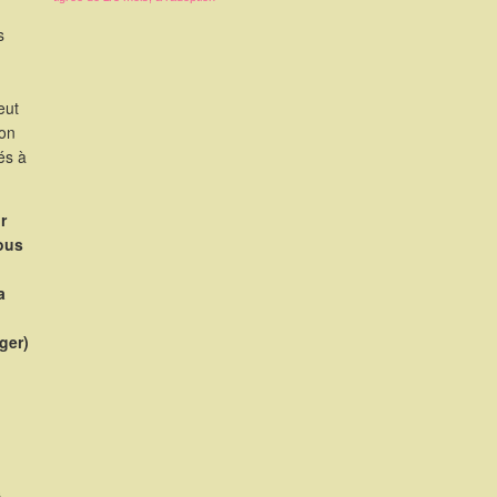
s
eut
ion
és à
r
nous
a
rger)
s