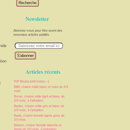
Recherche
Newsletter
Abonnez-vous pour être averti des
nouveaux articles publiés.
E
mide
m
a
i
l
tion
Articles récents
RIP Bouba petit toutou :-(
t
BB8, chaton mâle blanc et noire de 2/3
mois
Boran, chaton mâle tigré et blanc de
2/3 mois, à l'adoption
Badan, chaton mâle gris et blanc de
2/3 mois, à l'adoption
Baely, chaton femelle tigrée grise de
2/3 mois
Belwen, chaton femelle blanche et
tigrée de 2/3 mois, à l'adoption