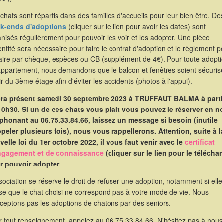
chats sont répartis dans des familles d'accueils pour leur bien être. De
k-ends d'adoptions
(cliquer sur le lien pour avoir les dates) sont
nisés régulièrement pour pouvoir les voir et les adopter. Une pièce
entité sera nécessaire pour faire le contrat d'adoption et le règlement p
faire par chèque, espèces ou CB (supplément de 4€). Pour toute adopt
appartement, nous demandons que le balcon et fenêtres soient sécuris
ir du 3ème étage afin d'éviter les accidents (photos à l'appui).
sera présent samedi 30 septembre 2023 à TRUFFAUT BALMA à parti
10h30. Si un de ces chats vous plait vous pouvez le réserver en 
éphonant au 06.75.33.84.66, laissez un message si besoin (inutile
ppeler plusieurs fois), nous vous rappellerons. Attention, suite à l
velle loi du 1er octobre 2022, il vous faut venir avec le
certificat
ngagement et de connaissance
(cliquer sur le lien pour le télécha
r pouvoir adopter.
sociation se réserve le droit de refuser une adoption, notamment si elle
se que le chat choisi ne correspond pas à votre mode de vie. Nous
cceptons pas les adoptions de chatons par des seniors.
r tout renseignement, appelez au 06.75.33.84.66. N'hésitez pas à nou