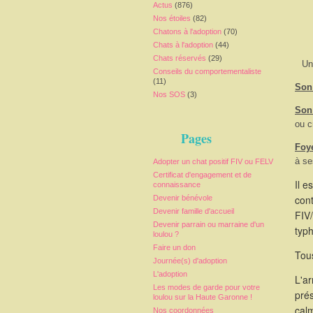
Actus
(876)
Nos étoiles
(82)
Chatons à l'adoption
(70)
Chats à l'adoption
(44)
Chats réservés
(29)
Un
Conseils du comportementaliste
(11)
Son 
Nos SOS
(3)
Son
ou c
Pages
Foy
à se
Adopter un chat positif FIV ou FELV
Certificat d'engagement et de
Il e
connaissance
cont
Devenir bénévole
Devenir famille d'accueil
FIV/
Devenir parrain ou marraine d'un
typ
loulou ?
Faire un don
Tous
Journée(s) d'adoption
L'adoption
L'a
Les modes de garde pour votre
pré
loulou sur la Haute Garonne !
calm
Nos coordonnées