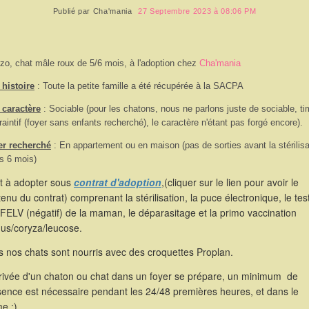
Publié par
Cha'mania
27 Septembre 2023 à 08:06 PM
zo, chat mâle roux de 5/6 mois, à l'adoption chez
Cha'mania
histoire
: Toute la petite famille a été récupérée à la SACPA
 caractère
: Sociable (pour les chatons, nous ne parlons juste de sociable, ti
raintif (foyer sans enfants recherché), le caractère n'étant pas forgé encore).
er recherché
: En appartement ou en maison (pas de sorties avant la stérilisa
s 6 mois)
st à adopter sous
contrat d'adoption
,(cliquer sur le lien pour avoir le
enu du contrat) comprenant la stérilisation, la puce électronique, le tes
FELV (négatif) de la maman, le déparasitage et la primo vaccination
hus/coryza/leucose.
 nos chats sont nourris avec des croquettes Proplan.
rrivée d'un chaton ou chat dans un foyer se prépare, un minimum de
sence est nécessaire pendant les 24/48 premières heures, et dans le
e ;)