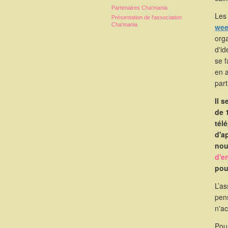
Partenaires Cha'mania
Les 
Présentation de l'association
Cha'mania
wee
orga
d'id
se 
en 
part
Il 
de 
tél
d'a
nou
d'e
pou
L’as
pen
n'a
Pou