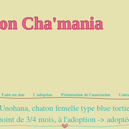
ion Cha'mania
Faire un don
L'adoption
Présentation de l'association
Conta
Unohana, chaton femelle type blue torti
point de 3/4 mois, à l'adoption -> adopté