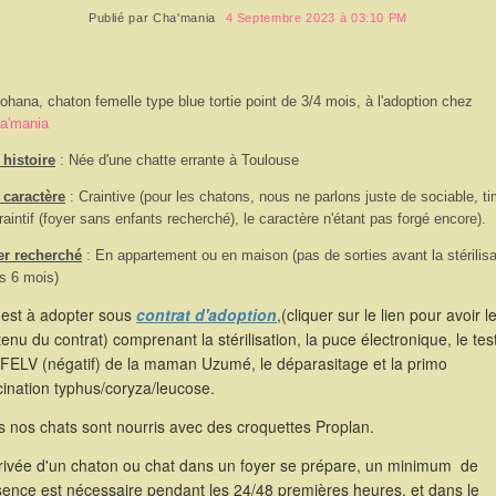
Publié par
Cha'mania
4 Septembre 2023 à 03:10 PM
ohana, chaton femelle type blue tortie point de 3/4 mois, à l'adoption chez
a'mania
histoire
: Née d'une chatte errante à Toulouse
 caractère
: Craintive (pour les chatons, nous ne parlons juste de sociable, t
raintif (foyer sans enfants recherché), le caractère n'étant pas forgé encore).
er recherché
: En appartement ou en maison (pas de sorties avant la stérilisa
s 6 mois)
 est à adopter sous
contrat d'adoption
,(cliquer sur le lien pour avoir l
enu du contrat) comprenant la stérilisation, la puce électronique, le tes
/FELV (négatif) de la maman Uzumé, le déparasitage et la primo
ination typhus/coryza/leucose.
 nos chats sont nourris avec des croquettes Proplan.
rrivée d'un chaton ou chat dans un foyer se prépare, un minimum de
sence est nécessaire pendant les 24/48 premières heures, et dans le