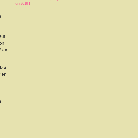
juin 2018 !
s
eut
ion
és à
D à
r en
e