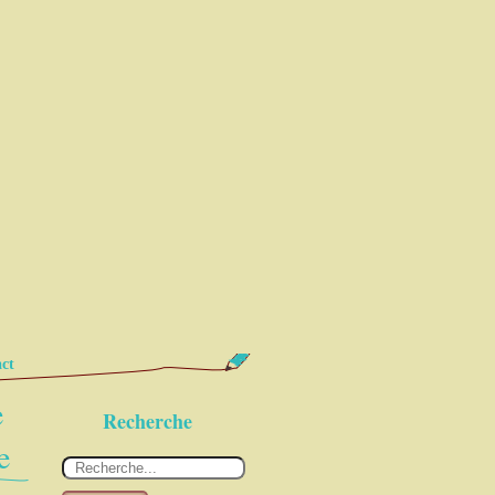
ct
e
Recherche
e