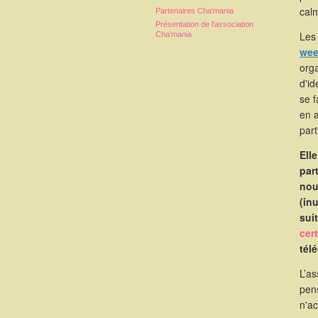
calm
Partenaires Cha'mania
Présentation de l'association
Les 
Cha'mania
wee
orga
d'id
se 
en 
part
Ell
par
nou
(in
suit
cer
tél
L’as
pen
n'a