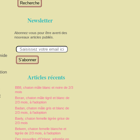
Recherche
Newsletter
Abonnez-vous pour être averti des
nouveaux articles publiés.
E
m
a
imide
i
l
tion
Articles récents
e
BB8, chaton mâle blanc et noire de 2/3
mois
t
Boran, chaton mâle tigré et blanc de
2/3 mois, à l'adoption
Badan, chaton mâle gris et blanc de
2/3 mois, à l'adoption
Baely, chaton femelle tigrée grise de
2/3 mois
Belwen, chaton femelle blanche et
tigrée de 2/3 mois, à l'adoption
Des nouvelles d'Orlane, adoptée en