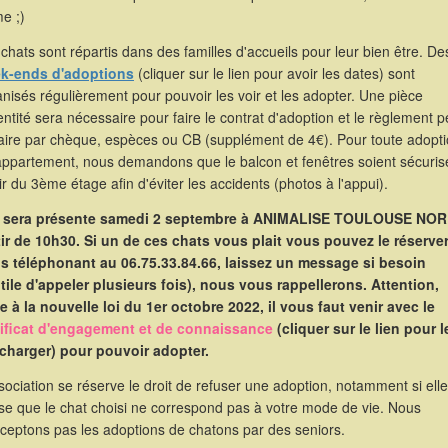
e ;)
chats sont répartis dans des familles d'accueils pour leur bien être. De
k-ends d'adoptions
(cliquer sur le lien pour avoir les dates) sont
nisés régulièrement pour pouvoir les voir et les adopter. Une pièce
entité sera nécessaire pour faire le contrat d'adoption et le règlement p
faire par chèque, espèces ou CB (supplément de 4€). Pour toute adopt
appartement, nous demandons que le balcon et fenêtres soient sécuris
ir du 3ème étage afin d'éviter les accidents (photos à l'appui).
e sera présente samedi 2 septembre à ANIMALISE TOULOUSE NOR
tir de 10h30. Si un de ces chats vous plait vous pouvez le réserve
s téléphonant au 06.75.33.84.66, laissez un message si besoin
utile d'appeler plusieurs fois), nous vous rappellerons. Attention,
e à la nouvelle loi du 1er octobre 2022, il vous faut venir avec le
tificat d'engagement et de connaissance
(cliquer sur le lien pour l
écharger) pour pouvoir adopter.
sociation se réserve le droit de refuser une adoption, notamment si elle
se que le chat choisi ne correspond pas à votre mode de vie. Nous
cceptons pas les adoptions de chatons par des seniors.