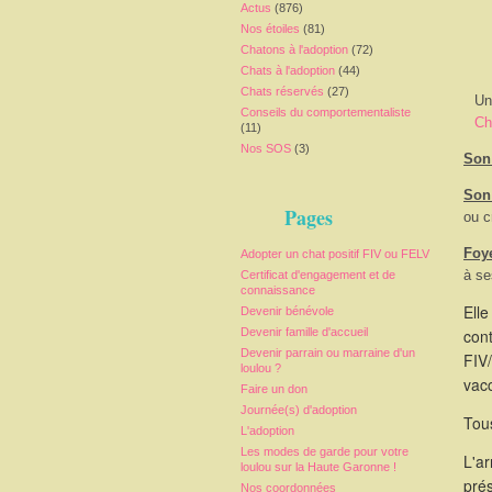
Actus
(876)
Nos étoiles
(81)
Chatons à l'adoption
(72)
Chats à l'adoption
(44)
Chats réservés
(27)
Un
Conseils du comportementaliste
Ch
(11)
Nos SOS
(3)
Son 
Son
Pages
ou c
Foy
Adopter un chat positif FIV ou FELV
à se
Certificat d'engagement et de
connaissance
Elle
Devenir bénévole
Devenir famille d'accueil
cont
Devenir parrain ou marraine d'un
FIV
loulou ?
vacc
Faire un don
Journée(s) d'adoption
Tous
L'adoption
Les modes de garde pour votre
L'a
loulou sur la Haute Garonne !
pré
Nos coordonnées