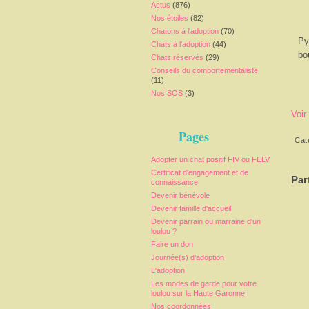
Actus
(876)
Nos étoiles
(82)
Chatons à l'adoption
(70)
Py
Chats à l'adoption
(44)
bo
Chats réservés
(29)
Conseils du comportementaliste
(11)
Nos SOS
(3)
Voir
Pages
Cat
Adopter un chat positif FIV ou FELV
Certificat d'engagement et de
Par
connaissance
Devenir bénévole
Devenir famille d'accueil
Devenir parrain ou marraine d'un
loulou ?
Faire un don
Journée(s) d'adoption
L'adoption
Les modes de garde pour votre
loulou sur la Haute Garonne !
Nos coordonnées