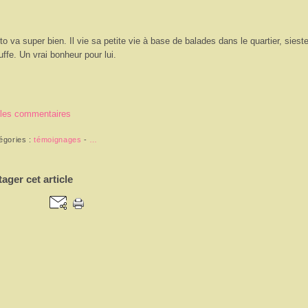
to
va super bien. Il vie sa petite vie à base de balades dans le quartier, sieste
uffe. Un vrai bonheur pour lui.
 les commentaires
égories :
témoignages
-
…
tager cet article