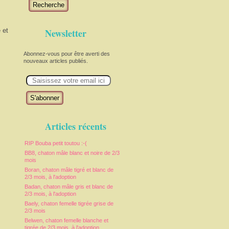
Recherche
 et
Newsletter
Abonnez-vous pour être averti des
nouveaux articles publiés.
E
m
a
i
l
Articles récents
RIP Bouba petit toutou :-(
BB8, chaton mâle blanc et noire de 2/3
mois
Boran, chaton mâle tigré et blanc de
2/3 mois, à l'adoption
Badan, chaton mâle gris et blanc de
2/3 mois, à l'adoption
Baely, chaton femelle tigrée grise de
2/3 mois
Belwen, chaton femelle blanche et
tigrée de 2/3 mois, à l'adoption