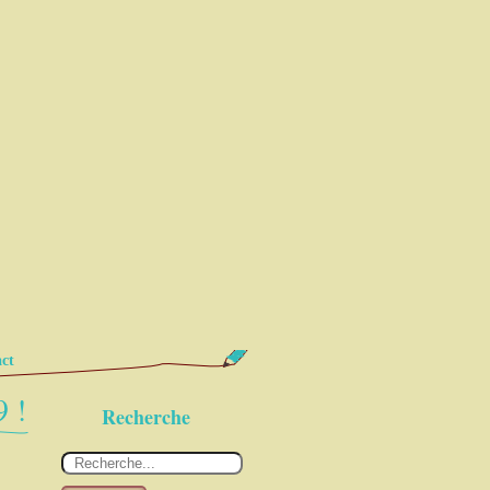
ct
9 !
Recherche