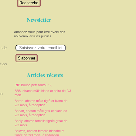
Recherche
Newsletter
Abonnez-vous pour être averti des
nouveaux articles publiés.
E
mide
m
a
i
l
tion
Articles récents
RIP Bouba petit toutou :-(
BB8, chaton mâle blanc et noire de 2/3
on
mois
Boran, chaton mâle tigré et blanc de
2/3 mois, à l'adoption
Badan, chaton mâle gris et blanc de
2/3 mois, à l'adoption
Baely, chaton femelle tigrée grise de
2/3 mois
Belwen, chaton femelle blanche et
tigrée de 2/3 mois, à l'adoption