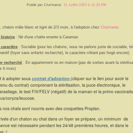
Publié par
Cha'mania
31 Juillet 2023 à 12:22 PM
i, chaton mâle blanc et tigré de 2/3 mois, à l'adoption chez
Cha'mania
histoire
: Né d'une chatte errante à Caraman
 caractère
: Sociable (pour les chatons, nous ne parlons juste de sociable, ti
raintif (foyer sans enfants recherché), le caractère n'étant pas forgé encore).
er recherché
: En appartement ou en maison (pas de sorties avant la stérilisa
s 6 mois)
st à adopter sous
contrat d'adoption
,(cliquer sur le lien pour avoir le
enu du contrat) comprenant la stérilisation, la puce électronique, le
rasitage, le test FIV/FELV (négatif) de la maman et la primo vaccinati
hus/coryza/leucose.
 nos chats sont nourris avec des croquettes Proplan.
rrivée d'un chaton ou chat dans un foyer se prépare, un minimum de
sence est nécessaire pendant les 24/48 premières heures, et dans le
e ;)