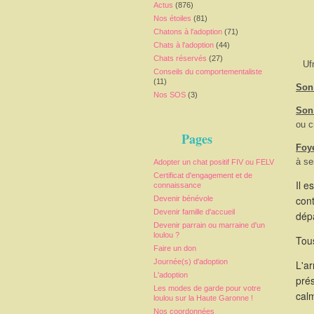
Actus
(876)
Nos étoiles
(81)
Chatons à l'adoption
(71)
Chats à l'adoption
(44)
Chats réservés
(27)
Uf
Conseils du comportementaliste
(11)
Son 
Nos SOS
(3)
Son
ou c
Pages
Foy
à se
Adopter un chat positif FIV ou FELV
Certificat d'engagement et de
Il e
connaissance
cont
Devenir bénévole
Devenir famille d'accueil
dépa
Devenir parrain ou marraine d'un
loulou ?
Tous
Faire un don
Journée(s) d'adoption
L'a
L'adoption
pré
Les modes de garde pour votre
calm
loulou sur la Haute Garonne !
Nos coordonnées