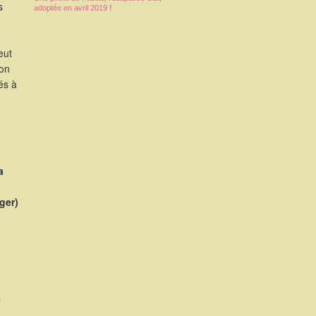
s
adoptée en avril 2019 !
eut
ion
és à
a
rger)
s