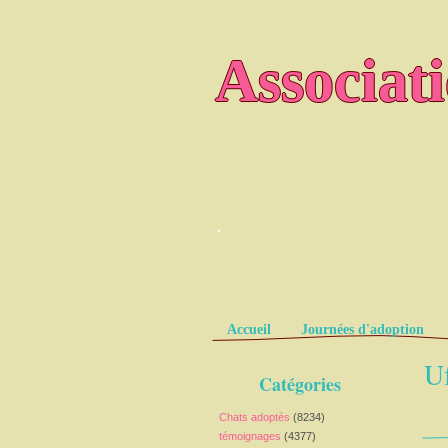
Associat
.
Pages
Accueil
Journées d'adoption
Uf
Catégories
Chats adoptés
(8234)
témoignages
(4377)