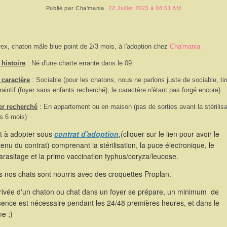
Publié par
Cha'mania
22 Juillet 2023 à 08:51 AM
rex, chaton mâle blue point de 2/3 mois, à l'adoption chez
Cha'mania
histoire
: Né d'une chatte errante dans le 09.
 caractère
: Sociable (pour les chatons, nous ne parlons juste de sociable, ti
raintif (foyer sans enfants recherché), le caractère n'étant pas forgé encore).
er recherché
: En appartement ou en maison (pas de sorties avant la stérilisa
s 6 mois)
st à adopter sous
contrat d'adoption
,(cliquer sur le lien pour avoir le
enu du contrat) comprenant la stérilisation, la puce électronique, le
rasitage et la primo vaccination typhus/coryza/leucose.
 nos chats sont nourris avec des croquettes Proplan.
rrivée d'un chaton ou chat dans un foyer se prépare, un minimum de
sence est nécessaire pendant les 24/48 premières heures, et dans le
e ;)