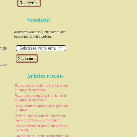
Recherche
Newsletter
Abonnez-vous pour être averti des
nouveaux articles publiés.
E
mide
m
a
i
l
tion
Articles récents
Boran, chaton mâle tigré et blanc de
2/3 mois, à l'adoption
Badan, chaton mâle gris et blanc de
2/3 mois, à l'adoption
Baely, chaton femelle tigrée grise de
2/3 mois
Belwen, chaton femelle blanche et
tigrée de 2/3 mois, à l'adoption
Des nouvelles d'Orlane, adoptée en
juin 2018 !
Une photo de Pacifia, rebaptisée Cali,