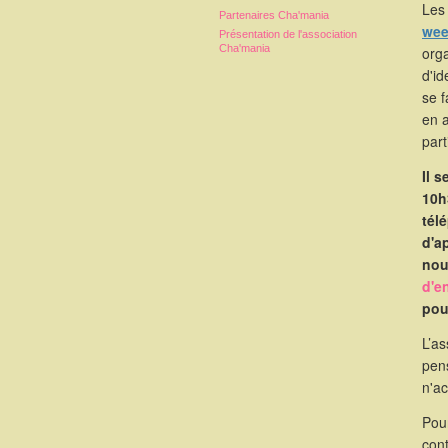
Les 
Partenaires Cha'mania
wee
Présentation de l'association
Cha'mania
orga
d'id
se 
en 
part
Il 
10h
tél
d'a
nou
d'e
pou
L’as
pen
n'a
Pou
cont