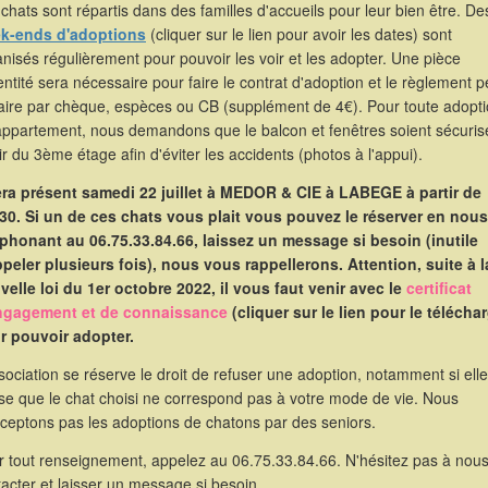
chats sont répartis dans des familles d'accueils pour leur bien être. De
k-ends d'adoptions
(cliquer sur le lien pour avoir les dates) sont
nisés régulièrement pour pouvoir les voir et les adopter. Une pièce
entité sera nécessaire pour faire le contrat d'adoption et le règlement p
faire par chèque, espèces ou CB (supplément de 4€). Pour toute adopt
appartement, nous demandons que le balcon et fenêtres soient sécuris
ir du 3ème étage afin d'éviter les accidents (photos à l'appui).
sera présent samedi 22 juillet à MEDOR & CIE à LABEGE à partir de
30. Si un de ces chats vous plait vous pouvez le réserver en nous
éphonant au 06.75.33.84.66, laissez un message si besoin (inutile
ppeler plusieurs fois), nous vous rappellerons. Attention, suite à l
velle loi du 1er octobre 2022, il vous faut venir avec le
certificat
ngagement et de connaissance
(cliquer sur le lien pour le télécha
r pouvoir adopter.
sociation se réserve le droit de refuser une adoption, notamment si elle
se que le chat choisi ne correspond pas à votre mode de vie. Nous
cceptons pas les adoptions de chatons par des seniors.
r tout renseignement, appelez au 06.75.33.84.66. N'hésitez pas à nou
acter et laisser un message si besoin.