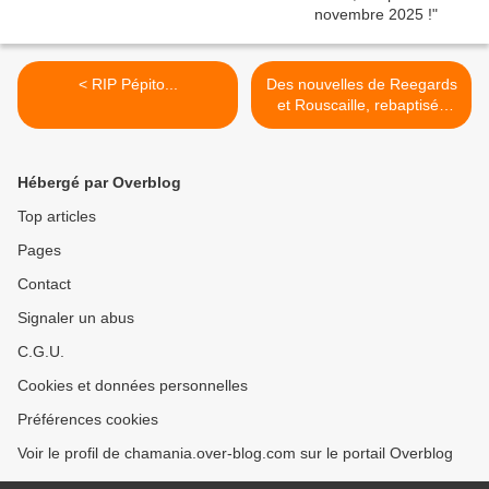
< RIP Pépito...
Des nouvelles de Reegards
et Rouscaille, rebaptisés
Smoky et Maki, adoptés
ensemble en janvier 2021 !
>
Hébergé par Overblog
Top articles
Pages
Contact
Signaler un abus
C.G.U.
Cookies et données personnelles
Préférences cookies
Voir le profil de chamania.over-blog.com sur le portail Overblog