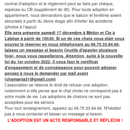
contrat d'adoption et le règlement peut se faire par chèque,
espèces ou CB (supplément de 3€). Pour toute adoption en
appartement, nous demandons que le balcon et fenêtres soient
sécurisés à partir du 3ème étage afin d'éviter les accidents
(photos à l'appui)
Elle sera présente samedi 17 décembre à Médor et Cie à
Labège à partir de 10h30. Si un de ces chats vous plait vous
pouvez le réserver en nous téléphonant au 06.75.33.84.66,
laissez un message si besoin (inutile d'appeler plusieurs
fois), nous vous rappellerons. Attention, suite à la nouvelle
loi du 1er octobre 2022, il vous faut le certificat
d'engagement et de connaissance pour pouvoir adopter,
pensez à nous le demander par mail avant
(chamania31@gmail.com)
L’association se réserve le droit de refuser une adoption,
notamment si elle pense que le chat choisi ne correspond pas à
votre mode de vie. Les adoptions de chatons ne sont pas
acceptées pour les séniors.
Pour tout renseignement, appelez au 06.75.33.84.66. N'hésitez
pas à nous contacter et laisser un message si besoin.
L'ADOPTION EST UN ACTE RESPONSABLE ET RÉFLÉCHI !