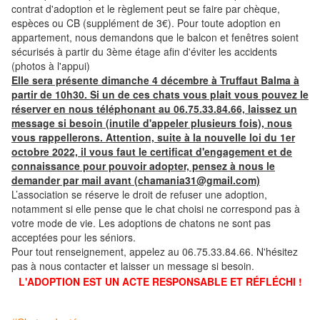
contrat d'adoption et le règlement peut se faire par chèque,
espèces ou CB (supplément de 3€). Pour toute adoption en
appartement, nous demandons que le balcon et fenêtres soient
sécurisés à partir du 3ème étage afin d'éviter les accidents
(photos à l'appui)
Elle sera présente dimanche 4 décembre à Truffaut Balma à
partir de 10h30. Si un de ces chats vous plait vous pouvez le
réserver en nous téléphonant au 06.75.33.84.66, laissez un
message si besoin (inutile d'appeler plusieurs fois), nous
vous rappellerons. Attention, suite à la nouvelle loi du 1er
octobre 2022, il vous faut le certificat d'engagement et de
connaissance pour pouvoir adopter, pensez à nous le
demander par mail avant (chamania31@gmail.com)
L’association se réserve le droit de refuser une adoption,
notamment si elle pense que le chat choisi ne correspond pas à
votre mode de vie. Les adoptions de chatons ne sont pas
acceptées pour les séniors.
Pour tout renseignement, appelez au 06.75.33.84.66. N'hésitez
pas à nous contacter et laisser un message si besoin.
L'ADOPTION EST UN ACTE RESPONSABLE ET RÉFLÉCHI !