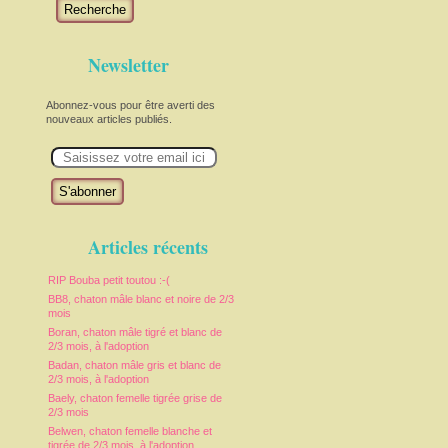
Recherche
Newsletter
Abonnez-vous pour être averti des
nouveaux articles publiés.
E
m
a
i
l
Articles récents
RIP Bouba petit toutou :-(
BB8, chaton mâle blanc et noire de 2/3
mois
Boran, chaton mâle tigré et blanc de
2/3 mois, à l'adoption
Badan, chaton mâle gris et blanc de
2/3 mois, à l'adoption
Baely, chaton femelle tigrée grise de
2/3 mois
Belwen, chaton femelle blanche et
tigrée de 2/3 mois, à l'adoption