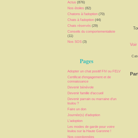
Actus
(876)
Nos étoiles
(82)
Chatons à l'adoption
(70)
Chats à l'adoption
(44)
Chats réservés
(29)
To
Conseils du comportementaliste
(11)
Nos SOS
(3)
Voir
Cat
Pages
Adopter un chat positif FIV ou FELV
Par
Certificat d'engagement et de
connaissance
Devenir bénévole
Devenir famille d'accueil
Devenir parrain ou marraine d'un
loulou ?
Faire un don
Journée(s) d'adoption
L'adoption
Les modes de garde pour votre
loulou sur la Haute Garonne !
Nos coordonnées