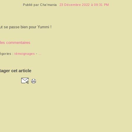
Publié par
Cha'mania
23 Décembre 2022 à 09:31 PM
ut se passe bien pour Yummi !
 les commentaires
égories :
témoignages
-
…
tager cet article