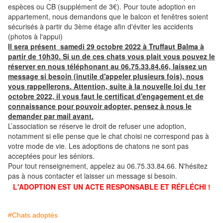
espèces ou CB (supplément de 3€). Pour toute adoption en
appartement, nous demandons que le balcon et fenêtres soient
sécurisés à partir du 3ème étage afin d'éviter les accidents
(photos à l'appui)
Il sera présent samedi 29 octobre 2022 à Truffaut Balma à
partir de 10h30. Si un de ces chats vous plait vous pouvez le
réserver en nous téléphonant au 06.75.33.84.66, laissez un
message si besoin (inutile d'appeler plusieurs fois), nous
vous rappellerons. Attention, suite à la nouvelle loi du 1er
octobre 2022, il vous faut le certificat d'engagement et de
connaissance pour pouvoir adopter, pensez à nous le
demander par mail avant.
L’association se réserve le droit de refuser une adoption,
notamment si elle pense que le chat choisi ne correspond pas à
votre mode de vie. Les adoptions de chatons ne sont pas
acceptées pour les séniors.
Pour tout renseignement, appelez au 06.75.33.84.66. N'hésitez
pas à nous contacter et laisser un message si besoin.
L'ADOPTION EST UN ACTE RESPONSABLE ET RÉFLÉCHI !
#Chats adoptés