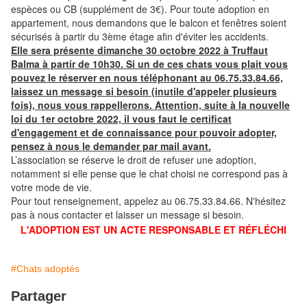
espèces ou CB (supplément de 3€). Pour toute adoption en
appartement, nous demandons que le balcon et fenêtres soient
sécurisés à partir du 3ème étage afin d'éviter les accidents.
Elle sera présente dimanche 30 octobre 2022 à Truffaut
Balma à partir de 10h30. Si un de ces chats vous plait vous
pouvez le réserver en nous téléphonant au 06.75.33.84.66,
laissez un message si besoin (inutile d'appeler plusieurs
fois), nous vous rappellerons. Attention, suite à la nouvelle
loi du 1er octobre 2022, il vous faut le certificat
d'engagement et de connaissance pour pouvoir adopter,
pensez à nous le demander par mail avant.
L’association se réserve le droit de refuser une adoption,
notamment si elle pense que le chat choisi ne correspond pas à
votre mode de vie.
Pour tout renseignement, appelez au 06.75.33.84.66. N'hésitez
pas à nous contacter et laisser un message si besoin.
L'ADOPTION EST UN ACTE RESPONSABLE ET RÉFLÉCHI
#Chats adoptés
Partager