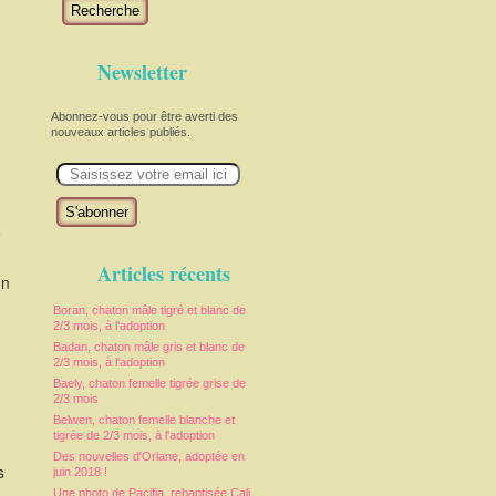
Recherche
Newsletter
Abonnez-vous pour être averti des
nouveaux articles publiés.
E
m
a
i
l
e
Articles récents
on
Boran, chaton mâle tigré et blanc de
2/3 mois, à l'adoption
Badan, chaton mâle gris et blanc de
2/3 mois, à l'adoption
Baely, chaton femelle tigrée grise de
2/3 mois
Belwen, chaton femelle blanche et
tigrée de 2/3 mois, à l'adoption
Des nouvelles d'Orlane, adoptée en
s
juin 2018 !
Une photo de Pacifia, rebaptisée Cali,