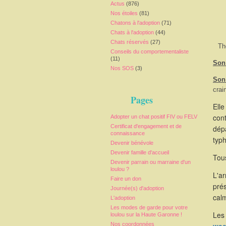
Actus
(876)
Nos étoiles
(81)
Chatons à l'adoption
(71)
Chats à l'adoption
(44)
Chats réservés
(27)
Th
Conseils du comportementaliste
(11)
Son 
Nos SOS
(3)
Son
crai
Pages
Elle
cont
Adopter un chat positif FIV ou FELV
Certificat d'engagement et de
dépa
connaissance
typ
Devenir bénévole
Devenir famille d'accueil
Tous
Devenir parrain ou marraine d'un
loulou ?
L'a
Faire un don
pré
Journée(s) d'adoption
calm
L'adoption
Les modes de garde pour votre
Les 
loulou sur la Haute Garonne !
Nos coordonnées