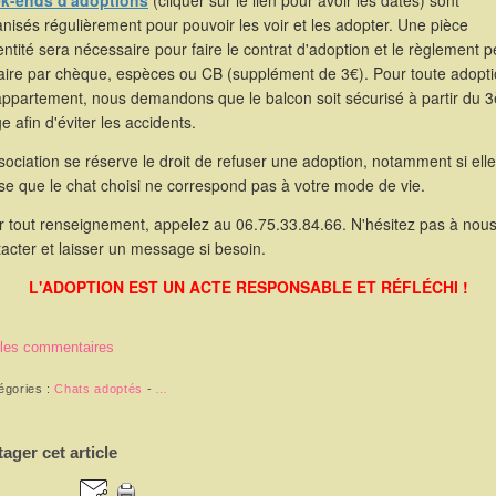
k-ends d'adoptions
(cliquer sur le lien pour avoir les dates) sont
nisés régulièrement pour pouvoir les voir et les adopter. Une pièce
entité sera nécessaire pour faire le contrat d'adoption et le règlement p
faire par chèque, espèces ou CB (supplément de 3€). Pour toute adopt
appartement, nous demandons que le balcon soit sécurisé à partir du 
e afin d'éviter les accidents.
sociation se réserve le droit de refuser une adoption, notamment si elle
se que le chat choisi ne correspond pas à votre mode de vie.
r tout renseignement, appelez au 06.75.33.84.66. N'hésitez pas à nou
acter et laisser un message si besoin.
L'ADOPTION EST UN ACTE RESPONSABLE ET RÉFLÉCHI !
 les commentaires
égories :
Chats adoptés
-
…
tager cet article