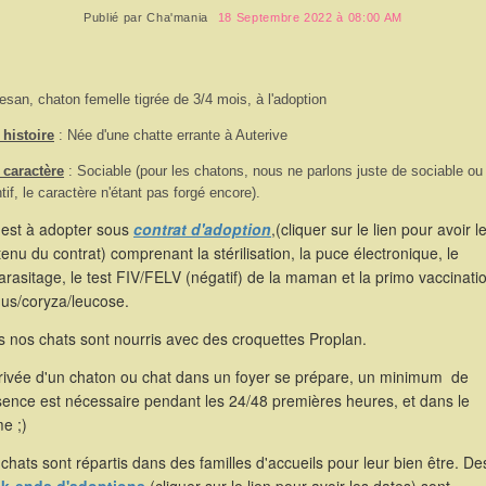
Publié par
Cha'mania
18 Septembre 2022 à 08:00 AM
esan, chaton femelle tigrée de 3/4 mois, à l'adoption
histoire
: Née d'une chatte errante à Auterive
 caractère
: Sociable (pour les chatons, nous ne parlons juste de sociable ou
ntif, le caractère n'étant pas forgé encore).
 est à adopter sous
contrat d'adoption
,(cliquer sur le lien pour avoir l
enu du contrat) comprenant la stérilisation, la puce électronique, le
rasitage, le test FIV/FELV (négatif) de la maman et la primo vaccinati
hus/coryza/leucose.
 nos chats sont nourris avec des croquettes Proplan.
rrivée d'un chaton ou chat dans un foyer se prépare, un minimum de
sence est nécessaire pendant les 24/48 premières heures, et dans le
e ;)
chats sont répartis dans des familles d'accueils pour leur bien être. De