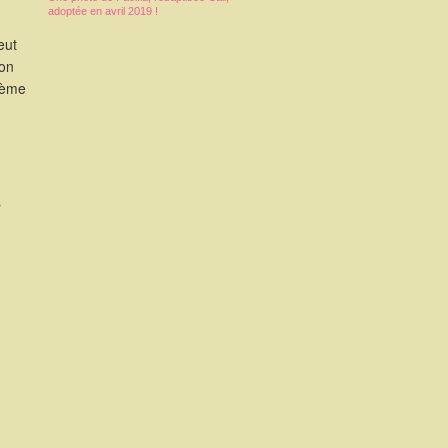
adoptée en avril 2019 !
eut
ion
3ème
s