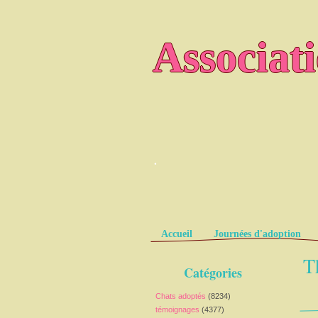
Associat
.
Pages
Accueil
Journées d'adoption
T
Catégories
Chats adoptés
(8234)
témoignages
(4377)