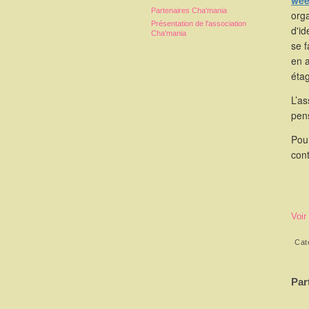
wee
Partenaires Cha'mania
orga
Présentation de l'association
d'id
Cha'mania
se 
en 
étag
L’as
pen
Pou
cont
Voir
Cat
Par