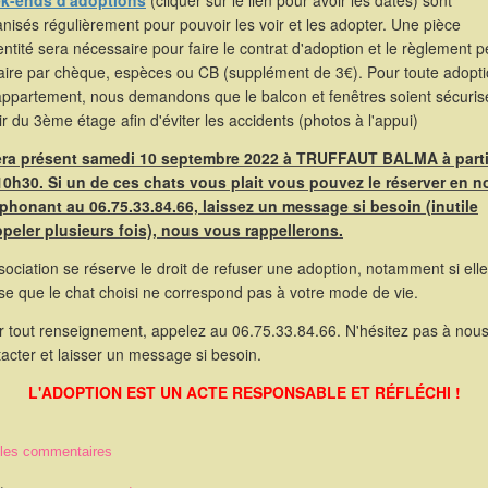
k-ends d'adoptions
(cliquer sur le lien pour avoir les dates) sont
nisés régulièrement pour pouvoir les voir et les adopter. Une pièce
entité sera nécessaire pour faire le contrat d'adoption et le règlement p
faire par chèque, espèces ou CB (supplément de 3€). Pour toute adopt
appartement, nous demandons que le balcon et fenêtres soient sécuris
ir du 3ème étage afin d'éviter les accidents (photos à l'appui)
sera présent samedi 10 septembre 2022 à TRUFFAUT BALMA à parti
10h30. Si un de ces chats vous plait vous pouvez le réserver en 
éphonant au 06.75.33.84.66, laissez un message si besoin (inutile
ppeler plusieurs fois), nous vous rappellerons.
sociation se réserve le droit de refuser une adoption, notamment si elle
se que le chat choisi ne correspond pas à votre mode de vie.
r tout renseignement, appelez au 06.75.33.84.66. N'hésitez pas à nou
acter et laisser un message si besoin.
L'ADOPTION EST UN ACTE RESPONSABLE ET RÉFLÉCHI !
 les commentaires