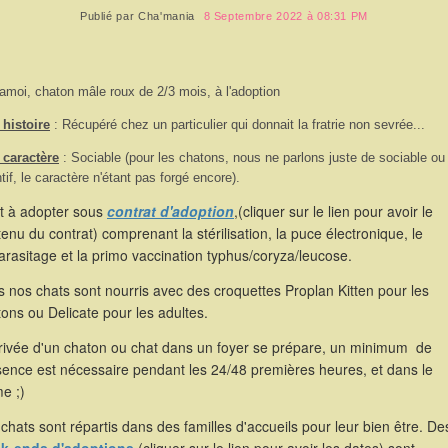
Publié par
Cha'mania
8 Septembre 2022 à 08:31 PM
amoi, chaton mâle roux de 2/3 mois, à l'adoption
histoire
: Récupéré chez un particulier qui donnait la fratrie non sevrée...
 caractère
: Sociable (pour les chatons, nous ne parlons juste de sociable ou
ntif, le caractère n'étant pas forgé encore).
st à adopter sous
contrat d'adoption
,(cliquer sur le lien pour avoir le
enu du contrat) comprenant la stérilisation, la puce électronique, le
rasitage et la primo vaccination typhus/coryza/leucose.
 nos chats sont nourris avec des croquettes Proplan Kitten pour les
ons ou Delicate pour les adultes.
rrivée d'un chaton ou chat dans un foyer se prépare, un minimum de
sence est nécessaire pendant les 24/48 premières heures, et dans le
e ;)
chats sont répartis dans des familles d'accueils pour leur bien être. De