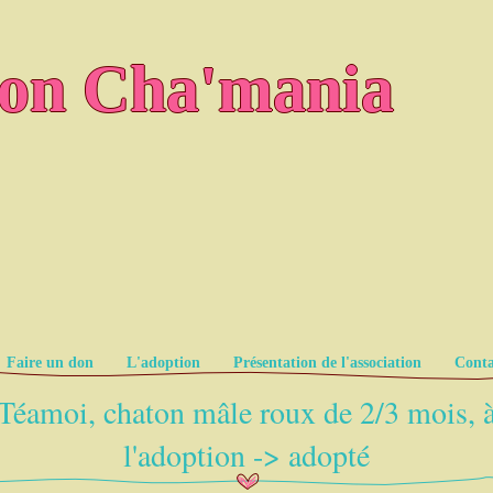
ion Cha'mania
Faire un don
L'adoption
Présentation de l'association
Conta
Téamoi, chaton mâle roux de 2/3 mois, 
l'adoption -> adopté