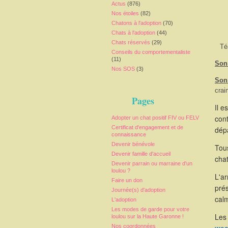
Actus
(876)
Nos étoiles
(82)
Chatons à l'adoption
(70)
Chats à l'adoption
(44)
Chats réservés
(29)
Té
Conseils du comportementaliste
(11)
Son 
Nos SOS
(3)
Son
crai
Pages
Il e
cont
Adopter un chat positif FIV ou FELV
Certificat d'engagement et de
dépa
connaissance
Devenir bénévole
Tous
Devenir famille d'accueil
chat
Devenir parrain ou marraine d'un
loulou ?
L'a
Faire un don
pré
Journée(s) d'adoption
calm
L'adoption
Les modes de garde pour votre
Les 
loulou sur la Haute Garonne !
Nos coordonnées