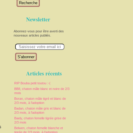
Recherche
Newsletter
Abonnez-vous pour être averti des
nouveaux articles publiés.
E
m
a
i
l
Articles récents
RIP Bouba petit toutou :-(
BB8, chaton mâle blanc et noire de 2/3
mois
Boran, chaton mâle tigré et blanc de
2/3 mois, à l'adoption
Badan, chaton mâle gris et blanc de
2/3 mois, à l'adoption
Baely, chaton femelle tigrée grise de
2/3 mois
s
Belwen, chaton femelle blanche et
tigrée de 2/3 mois, à l'adoption