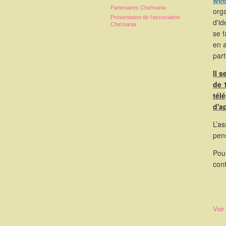
wee
Partenaires Cha'mania
orga
Présentation de l'association
d'id
Cha'mania
se 
en 
part
Il 
de 
tél
d'a
L’as
pen
Pou
cont
Voir