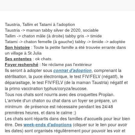
Taustria, Tallim et Tatami à l'adoption
Taustria -> maman tabby silver de 2020, sociable
Tallim -> chaton mâle (à droite) tabby gris -> timide
Tatami -> chaton femelle (à gauche) tabby -> timide -> adoptée
Son histoire
: Toute la petite famille a été trouvée errante dans
un village à St Julia
Ses ententes
: ok chats.
Foyer recherché
: Ne réclame pas l'extérieur
Ils seront à adopter sous
contrat d'adoption
, comprenant la
stérilisation, la puce électronique, le test FIV/FELV (négatif), le
déparasitage, le test FIV/FELV (de la maman Taustria) négatif et
la primo vaccination typhus/coryza/leucose.
Tous nos chats sont nourris avec des croquettes Proplan.
L'arrivée d'un chaton ou chat dans un foyer se prépare, un
minimum de présence est nécessaire pendant les 24/48
premières heures, et dans le calme ;)
Les chats sont répartis dans des familles d'accueils pour leur bien
être. Des
week-ends d'adoptions
(cliquer sur le lien pour avoir
les dates) sont organisés régulièrement pour pouvoir les voir et