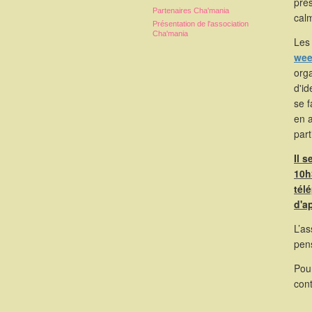
pré
Partenaires Cha'mania
calm
Présentation de l'association
Cha'mania
Les 
wee
orga
d'id
se 
en 
part
Il 
10h
tél
d'a
L’as
pen
Pou
cont