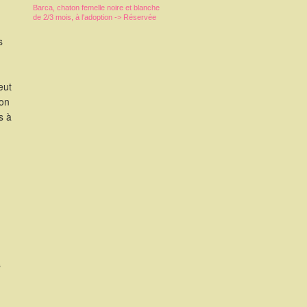
Barca, chaton femelle noire et blanche
de 2/3 mois, à l'adoption -> Réservée
s
eut
ion
s à
s