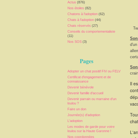
Actus
(876)
Nos étoiles
(82)
Chatons à l'adoption
(62)
Chats à l'adoption
(44)
Chats réservés
(27)
Tw
Conseils du comportementaliste
(11)
Son 
Nos SOS
(3)
d'un
alle
cert
Pages
Son
Adopter un chat positif FIV ou FELV
crai
Certificat d'engagement et de
connaissance
Il e
Devenir bénévole
cont
Devenir famille d'accueil
dépa
Devenir parrain ou marraine d'un
vacc
loulou ?
Faire un don
Tous
Journée(s) d'adoption
chat
L'adoption
Les modes de garde pour votre
loulou sur la Haute Garonne !
L'a
Nos coordonnées