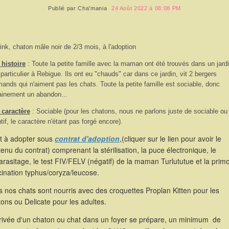
Publié par
Cha'mania
24 Août 2022 à 08:08 PM
ink, chaton mâle noir de 2/3 mois, à l'adoption
histoire
: Toute la petite famille avec la maman ont été trouvés dans un jard
 particulier à Rebigue. Ils ont eu "chauds" car dans ce jardin, vit 2 bergers
mands qui n'aiment pas les chats. Toute la petite famille est sociable, donc
ainement un abandon...
 caractère
: Sociable (pour les chatons, nous ne parlons juste de sociable ou
ntif, le caractère n'étant pas forgé encore).
st à adopter sous
contrat d'adoption
,(cliquer sur le lien pour avoir le
enu du contrat) comprenant la stérilisation, la puce électronique, le
rasitage, le test FIV/FELV (négatif) de la maman Turlututue et la prim
ination typhus/coryza/leucose.
 nos chats sont nourris avec des croquettes Proplan Kitten pour les
ons ou Delicate pour les adultes.
rrivée d'un chaton ou chat dans un foyer se prépare, un minimum de