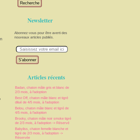
Recherche
Newsletter
Abonnez-vous pour être averti des
nouveaux articles publiés.
in
E
m
a
i
l
Articles récents
Badan, chaton mâle gris et blanc de
2/3 mois, à l'adoption
o
Best Off, chaton mâle blanc et tigré
dilué de 4/5 mois, à l'adoption
Belou, chaton mâle blanc et tigré de
4/5 mois, à l'adoption
Brooky, chaton mâle noir smoke tigré
de 2/3 mois, à l'adoption -> Réservé
Babyliss, chaton femelle blanche et
tigré de 2/3 mois, à l'adoption ->
Réservée