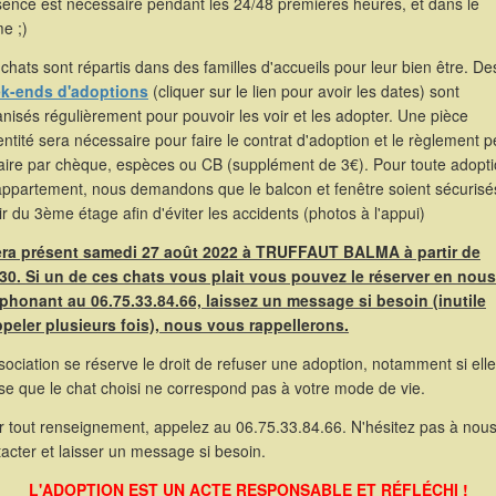
sence est nécessaire pendant les 24/48 premières heures, et dans le
e ;)
chats sont répartis dans des familles d'accueils pour leur bien être. De
k-ends d'adoptions
(cliquer sur le lien pour avoir les dates) sont
nisés régulièrement pour pouvoir les voir et les adopter. Une pièce
entité sera nécessaire pour faire le contrat d'adoption et le règlement p
faire par chèque, espèces ou CB (supplément de 3€). Pour toute adopt
appartement, nous demandons que le balcon et fenêtre soient sécurisé
ir du 3ème étage afin d'éviter les accidents (photos à l'appui)
sera présent samedi 27 août 2022 à TRUFFAUT BALMA à partir de
30. Si un de ces chats vous plait vous pouvez le réserver en nous
éphonant au 06.75.33.84.66, laissez un message si besoin (inutile
ppeler plusieurs fois), nous vous rappellerons.
sociation se réserve le droit de refuser une adoption, notamment si elle
se que le chat choisi ne correspond pas à votre mode de vie.
r tout renseignement, appelez au 06.75.33.84.66. N'hésitez pas à nou
acter et laisser un message si besoin.
L'ADOPTION EST UN ACTE RESPONSABLE ET RÉFLÉCHI !