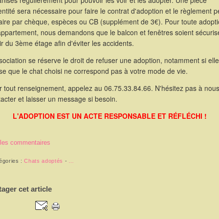
nisés régulièrement pour pouvoir les voir et les adopter. Une pièce
entité sera nécessaire pour faire le contrat d'adoption et le règlement p
faire par chèque, espèces ou CB (supplément de 3€). Pour toute adopt
appartement, nous demandons que le balcon et fenêtres soient sécuris
ir du 3ème étage afin d'éviter les accidents.
sociation se réserve le droit de refuser une adoption, notamment si elle
se que le chat choisi ne correspond pas à votre mode de vie.
r tout renseignement, appelez au 06.75.33.84.66. N'hésitez pas à nou
acter et laisser un message si besoin.
L'ADOPTION EST UN ACTE RESPONSABLE ET RÉFLÉCHI !
 les commentaires
égories :
Chats adoptés
-
…
tager cet article