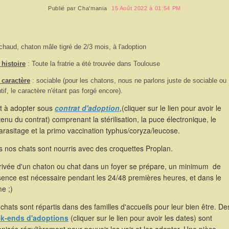
Publié par
Cha'mania
15 Août 2022 à 01:54 PM
chaud, chaton mâle tigré de 2/3 mois, à l'adoption
histoire
: Toute la fratrie a été trouvée dans Toulouse
 caractère
: sociable (pour les chatons, nous ne parlons juste de sociable ou
ntif, le caractère n'étant pas forgé encore).
st à adopter sous
contrat d'adoption
,(cliquer sur le lien pour avoir le
enu du contrat) comprenant la stérilisation, la puce électronique, le
rasitage et la primo vaccination typhus/coryza/leucose.
 nos chats sont nourris avec des croquettes Proplan.
rrivée d'un chaton ou chat dans un foyer se prépare, un minimum de
sence est nécessaire pendant les 24/48 premières heures, et dans le
e ;)
chats sont répartis dans des familles d'accueils pour leur bien être. De
k-ends d'adoptions
(cliquer sur le lien pour avoir les dates) sont