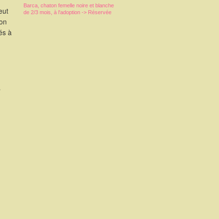
Barca, chaton femelle noire et blanche
eut
de 2/3 mois, à l'adoption -> Réservée
ion
és à
s