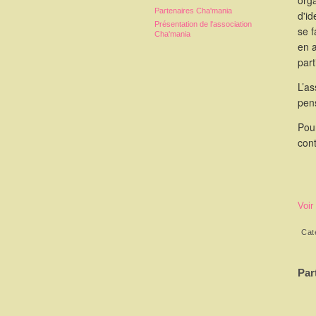
orga
Partenaires Cha'mania
d'id
Présentation de l'association
se 
Cha'mania
en 
part
L’as
pen
Pou
cont
Voir
Cat
Par