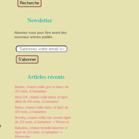
Recherche
Newsletter
Abonnez-vous pour être averti des
nouveaux articles publiés.
E
m
a
i
l
Articles récents
Badan, chaton mâle gris et blanc de
2/3 mois, à l'adoption
Best Off, chaton mâle blanc et tigré
dilué de 4/5 mois, à l'adoption
Belou, chaton mâle blanc et tigré de
4/5 mois, à l'adoption
Brooky, chaton mâle noir smoke tigré
de 2/3 mois, à l'adoption -> Réservé
s
Babyliss, chaton femelle blanche et
tigré de 2/3 mois, à l'adoption ->
Réservée