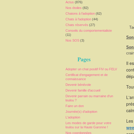
Actus
(876)
Nos étoiles
(82)
Chatons à l'adoption
(62)
Chats à l'adoption
(44)
Chats réservés
(27)
Ta
Conseils du comportementaliste
(11)
Son 
Nos SOS
(3)
Son
crai
Pages
Il e
cont
Adopter un chat positif FIV ou FELV
Certificat d'engagement et de
dépa
connaissance
Devenir bénévole
Tous
Devenir famille d'accueil
Devenir parrain ou marraine d'un
L'a
loulou ?
pré
Faire un don
calm
Journée(s) d'adoption
L'adoption
Les 
Les modes de garde pour votre
wee
loulou sur la Haute Garonne !
Nos coordonnées