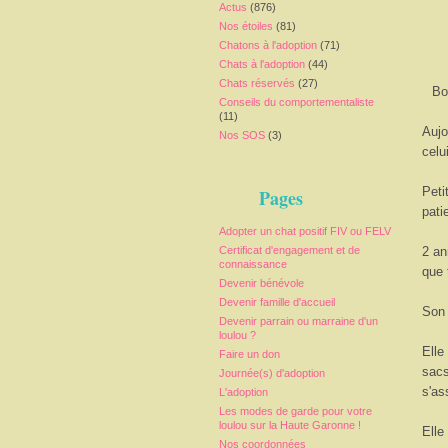
Actus
(876)
Nos étoiles
(81)
Chatons à l'adoption
(71)
Chats à l'adoption
(44)
Chats réservés
(27)
Bo
Conseils du comportementaliste
(11)
Aujo
Nos SOS
(3)
celu
Peti
Pages
pat
Adopter un chat positif FIV ou FELV
Certificat d'engagement et de
2 an
connaissance
que 
Devenir bénévole
Devenir famille d'accueil
Son 
Devenir parrain ou marraine d'un
loulou ?
Elle
Faire un don
sacs
Journée(s) d'adoption
s'as
L'adoption
Les modes de garde pour votre
loulou sur la Haute Garonne !
Elle
Nos coordonnées