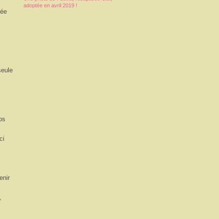
adoptée en avril 2019 !
dée
seule
ps
ci
enir
,