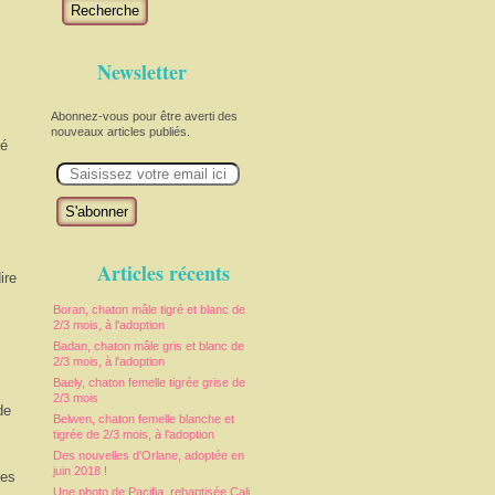
Recherche
Newsletter
Abonnez-vous pour être averti des
nouveaux articles publiés.
sé
E
m
a
i
l
Articles récents
ire
Boran, chaton mâle tigré et blanc de
2/3 mois, à l'adoption
Badan, chaton mâle gris et blanc de
2/3 mois, à l'adoption
Baely, chaton femelle tigrée grise de
2/3 mois
de
Belwen, chaton femelle blanche et
tigrée de 2/3 mois, à l'adoption
Des nouvelles d'Orlane, adoptée en
juin 2018 !
des
Une photo de Pacifia, rebaptisée Cali,