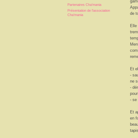
game
Partenaires Cha'mania
Appa
Présentation de l'association
de t
Cha'mania
Elle
trem
temp
Ment
comm
reme
Et e
- sa
ne s
- dé
pour
- se
Et a
en f
beau
tapi