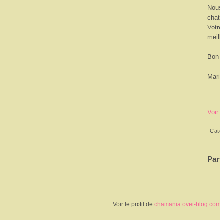
Nous
chat
Votr
meil
Bon 
Mari
Voir
Cat
Par
Voir le profil de
chamania.over-blog.co