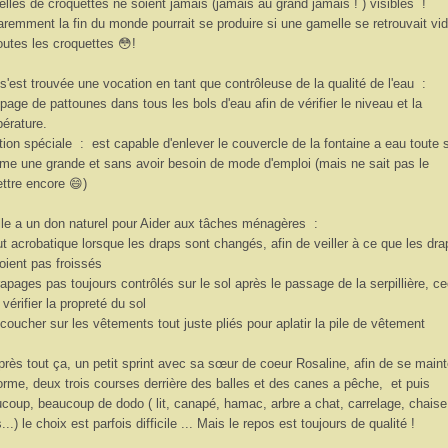
lles de croquettes ne soient jamais (jamais au grand jamais ! ) visibles !
remment la fin du monde pourrait se produire si une gamelle se retrouvait vi
outes les croquettes 😳!
 s'est trouvée une vocation en tant que contrôleuse de la qualité de l'eau :
page de pattounes dans tous les bols d'eau afin de vérifier le niveau et la
érature.
ion spéciale : est capable d'enlever le couvercle de la fontaine a eau toute 
e une grande et sans avoir besoin de mode d'emploi (mais ne sait pas le
ttre encore 😄)
lle a un don naturel pour Aider aux tâches ménagères :
ut acrobatique lorsque les draps sont changés, afin de veiller à ce que les dra
oient pas froissés
rapages pas toujours contrôlés sur le sol après le passage de la serpillière, ce
 vérifier la propreté du sol
 coucher sur les vêtements tout juste pliés pour aplatir la pile de vêtement
près tout ça, un petit sprint avec sa sœur de coeur Rosaline, afin de se maint
orme, deux trois courses derrière des balles et des canes a pêche, et puis
coup, beaucoup de dodo ( lit, canapé, hamac, arbre a chat, carrelage, chaise
s...) le choix est parfois difficile ... Mais le repos est toujours de qualité !