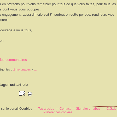
 en profitons pour vous remercier pour tout ce que vous faites, pour tous les
s dont vous vous occupez.
e engagement, aussi difficile soit t'il surtout en cette période, rend leurs vies
leures.
courage a vous tous,
on
 les commentaires
égories :
témoignages
-
…
tager cet article
m
sur le portail Overblog
Top articles
Contact
Signaler un abus
C.G.U.
Préférences cookies