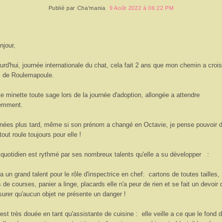
Publié par
Cha'mania
9 Août 2022 à 06:22 PM
njour,
urd'hui, journée internationale du chat, cela fait 2 ans que mon chemin a croi
i de Roulemapoule.
te minette toute sage lors de la journée d'adoption, allongée a attendre
iemment.
nées plus tard, même si son prénom a changé en Octavie, je pense pouvoir d
tout roule toujours pour elle !
quotidien est rythmé par ses nombreux talents qu'elle a su développer :
 a un grand talent pour le rôle d'inspectrice en chef: cartons de toutes tailles,
 de courses, panier a linge, placards elle n'a peur de rien et se fait un devoir 
surer qu'aucun objet ne présente un danger !
 est très douée en tant qu'assistante de cuisine : elle veille a ce que le fond 