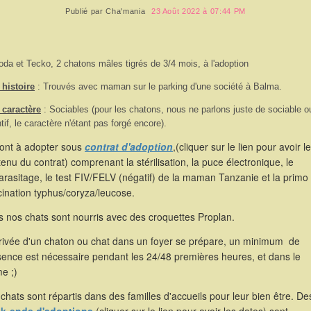
Publié par
Cha'mania
23 Août 2022 à 07:44 PM
oda et Tecko, 2 chatons mâles tigrés de 3/4 mois, à l'adoption
histoire
: Trouvés avec maman sur le parking d'une société à Balma.
 caractère
: Sociables (pour les chatons, nous ne parlons juste de sociable o
ntif, le caractère n'étant pas forgé encore).
sont à adopter sous
contrat d'adoption
,(cliquer sur le lien pour avoir le
enu du contrat) comprenant la stérilisation, la puce électronique, le
rasitage, le test FIV/FELV (négatif) de la maman Tanzanie et la primo
ination typhus/coryza/leucose.
 nos chats sont nourris avec des croquettes Proplan.
rrivée d'un chaton ou chat dans un foyer se prépare, un minimum de
sence est nécessaire pendant les 24/48 premières heures, et dans le
e ;)
chats sont répartis dans des familles d'accueils pour leur bien être. De