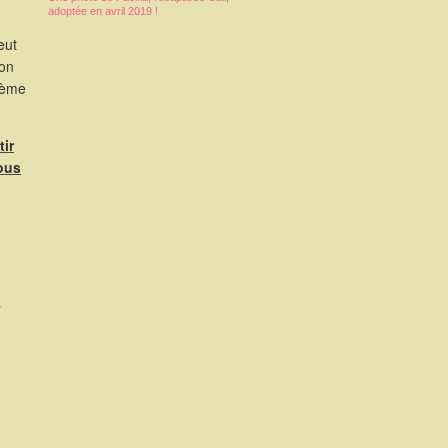
adoptée en avril 2019 !
eut
ion
3ème
ir
nous
s