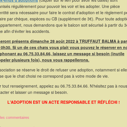
k-ends d'adoptions
(cliquer sur le lien pour avoir les dates) sont
nisés régulièrement pour pouvoir les voir et les adopter. Une pièce
entité sera nécessaire pour faire le contrat d'adoption et le règlement p
faire par chèque, espèces ou CB (supplément de 3€). Pour toute adopt
appartement, nous demandons que le balcon soit sécurisé à partir du 
e afin d'éviter les accidents.
 seront présents dimanche 28 août 2022 à TRUFFAUT BALMA à part
10h30. Si un de ces chats vous plait vous pouvez le réserver en 
éphonant au 06.75.33.84.66, laissez un message si besoin (inutile
ppeler plusieurs fois), nous vous rappellerons.
sociation se réserve le droit de refuser une adoption, notamment si elle
se que le chat choisi ne correspond pas à votre mode de vie.
r tout renseignement, appelez au 06.75.33.84.66. N'hésitez pas à nou
acter et laisser un message si besoin.
L'ADOPTION EST UN ACTE RESPONSABLE ET RÉFLÉCHI !
 les commentaires