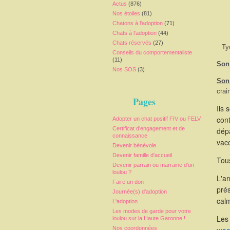
Actus
(876)
Nos étoiles
(81)
Chatons à l'adoption
(71)
Chats à l'adoption
(44)
Chats réservés
(27)
Ty
Conseils du comportementaliste
(11)
Son 
Nos SOS
(3)
Son
crai
Pages
Ils 
cont
Adopter un chat positif FIV ou FELV
Certificat d'engagement et de
dépa
connaissance
vacc
Devenir bénévole
Devenir famille d'accueil
Tous
Devenir parrain ou marraine d'un
loulou ?
L'a
Faire un don
pré
Journée(s) d'adoption
calm
L'adoption
Les modes de garde pour votre
Les 
loulou sur la Haute Garonne !
Nos coordonnées