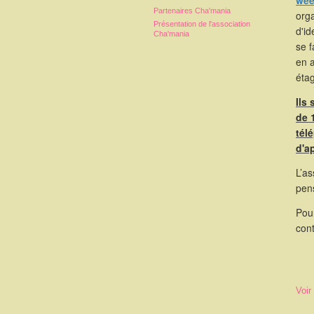
wee
Partenaires Cha'mania
orga
Présentation de l'association
d'id
Cha'mania
se 
en 
étag
Ils
de 
tél
d'a
L’as
pen
Pou
cont
Voir