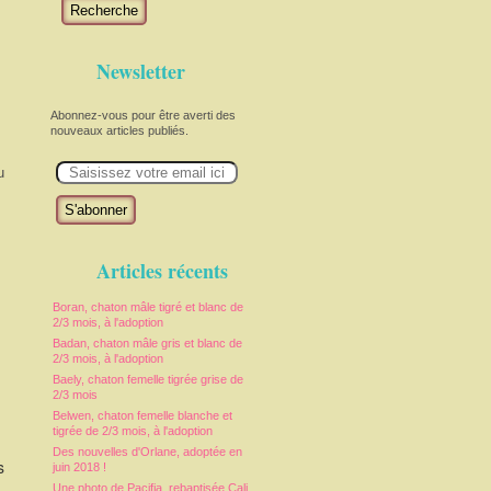
Recherche
Newsletter
Abonnez-vous pour être averti des
nouveaux articles publiés.
E
u
m
a
i
l
Articles récents
Boran, chaton mâle tigré et blanc de
2/3 mois, à l'adoption
Badan, chaton mâle gris et blanc de
2/3 mois, à l'adoption
Baely, chaton femelle tigrée grise de
2/3 mois
Belwen, chaton femelle blanche et
tigrée de 2/3 mois, à l'adoption
Des nouvelles d'Orlane, adoptée en
s
juin 2018 !
Une photo de Pacifia, rebaptisée Cali,