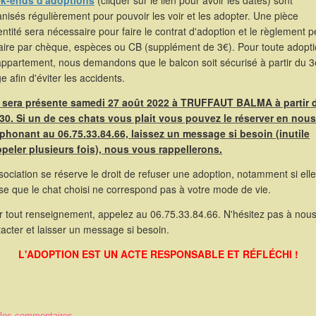
k-ends d'adoptions
(cliquer sur le lien pour avoir les dates) sont
nisés régulièrement pour pouvoir les voir et les adopter. Une pièce
entité sera nécessaire pour faire le contrat d'adoption et le règlement p
faire par chèque, espèces ou CB (supplément de 3€). Pour toute adopt
appartement, nous demandons que le balcon soit sécurisé à partir du 
e afin d'éviter les accidents.
e sera présente samedi 27 août 2022 à TRUFFAUT BALMA à partir 
30. Si un de ces chats vous plait vous pouvez le réserver en nous
éphonant au 06.75.33.84.66, laissez un message si besoin (inutile
ppeler plusieurs fois), nous vous rappellerons.
sociation se réserve le droit de refuser une adoption, notamment si elle
se que le chat choisi ne correspond pas à votre mode de vie.
r tout renseignement, appelez au 06.75.33.84.66. N'hésitez pas à nou
acter et laisser un message si besoin.
L'ADOPTION EST UN ACTE RESPONSABLE ET RÉFLÉCHI !
 les commentaires