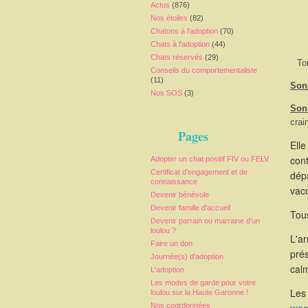
Actus
(876)
Nos étoiles
(82)
Chatons à l'adoption
(70)
Chats à l'adoption
(44)
Chats réservés
(29)
To
Conseils du comportementaliste
(11)
Son 
Nos SOS
(3)
Son
crai
Pages
Elle
cont
Adopter un chat positif FIV ou FELV
Certificat d'engagement et de
dépa
connaissance
vacc
Devenir bénévole
Devenir famille d'accueil
Tous
Devenir parrain ou marraine d'un
loulou ?
L'a
Faire un don
pré
Journée(s) d'adoption
calm
L'adoption
Les modes de garde pour votre
Les 
loulou sur la Haute Garonne !
Nos coordonnées