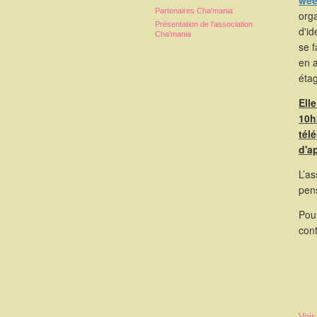
wee
Partenaires Cha'mania
orga
Présentation de l'association
d'id
Cha'mania
se 
en 
étag
Ell
10h
tél
d'a
L’as
pen
Pou
cont
Voir