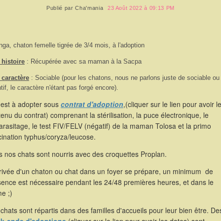
Publié par
Cha'mania
23 Août 2022 à 09:13 PM
nga, chaton femelle tigrée de 3/4 mois, à l'adoption
histoire
: Récupérée avec sa maman à la Sacpa
 caractère
: Sociable (pour les chatons, nous ne parlons juste de sociable ou
ntif, le caractère n'étant pas forgé encore).
 est à adopter sous
contrat d'adoption
,(cliquer sur le lien pour avoir l
enu du contrat) comprenant la stérilisation, la puce électronique, le
rasitage, le test FIV/FELV (négatif) de la maman Tolosa et la primo
ination typhus/coryza/leucose.
 nos chats sont nourris avec des croquettes Proplan.
rrivée d'un chaton ou chat dans un foyer se prépare, un minimum de
sence est nécessaire pendant les 24/48 premières heures, et dans le
e ;)
chats sont répartis dans des familles d'accueils pour leur bien être. De