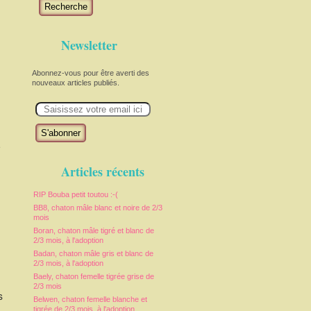
Recherche
Newsletter
Abonnez-vous pour être averti des
nouveaux articles publiés.
E
m
a
i
l
e
Articles récents
RIP Bouba petit toutou :-(
BB8, chaton mâle blanc et noire de 2/3
mois
Boran, chaton mâle tigré et blanc de
2/3 mois, à l'adoption
Badan, chaton mâle gris et blanc de
2/3 mois, à l'adoption
Baely, chaton femelle tigrée grise de
2/3 mois
s
Belwen, chaton femelle blanche et
tigrée de 2/3 mois, à l'adoption